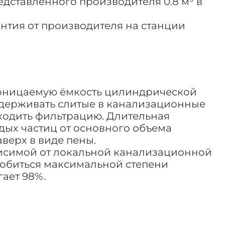
дставленного производителя 0.8 м³ в
антия от производителя на станции
роницаемую ёмкость цилиндрической
удерживать слитые в канализационные
оходить фильтрацию. Длительная
дых частиц от основного объема
верх в виде пены.
висимой от локальной канализационной
 добиться максимальной степени
ает 98%.