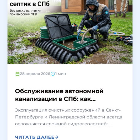
28 апреля 2026
1 мин
Обслуживание автономной
канализации в СПб: как
правильно почистить септик при
Эксплуатация очистных сооружений в Санкт-
высоком УГВ
Петербурге и Ленинградской области всегда
осложняется сложной гидрогеологией:
обилием осадков, тяжелыми суглинками и
ЧИТАТЬ ДАЛЕЕ
высокими грунтовыми водами. В таких