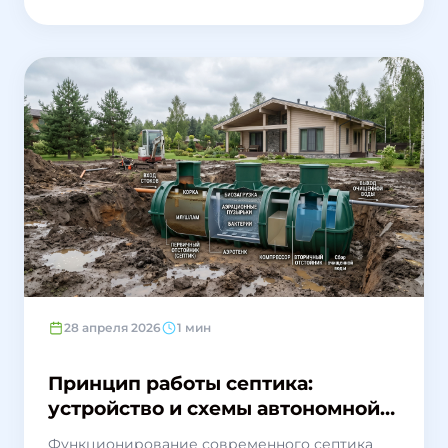
условиях вопрос, как правильно почистить
септик, требует особого подхода, ведь
малейшая ошибка может привести к
всплытию станции. Инженеры компании
SepticHub разработали специальную
инструкцию по безопасному обслуживанию
канализации для жителей Северо-Западного
региона.
28 апреля 2026
1 мин
Принцип работы септика:
устройство и схемы автономной
канализации
Функционирование современного септика