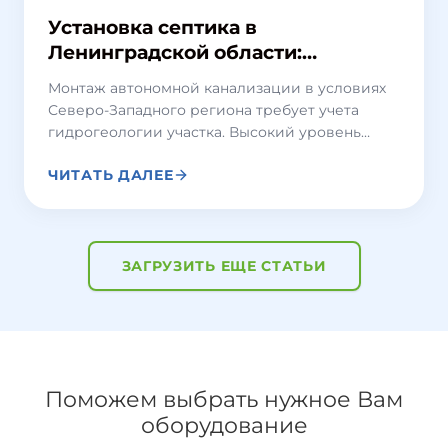
Установка септика в
Ленинградской области:
инженерные стандарты и
Монтаж автономной канализации в условиях
региональные особенности
Северо-Западного региона требует учета
гидрогеологии участка. Высокий уровень
грунтовых вод и преобладание тяжелых
ЧИТАТЬ ДАЛЕЕ
суглинков в Ленинградской области могут
усложнять стандартную установку септика.
Ошибки в размещении станции или
технологии обратной засыпки приводят к
смещению корпуса, подтоплению или
ЗАГРУЗИТЬ ЕЩЕ СТАТЬИ
проблемам с отводом очищенной воды.
Поможем выбрать нужное Вам
оборудование