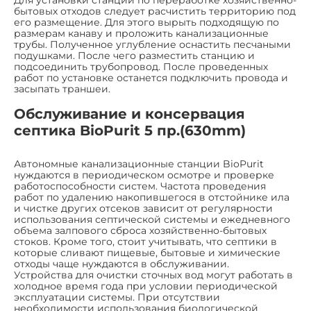
бытовых отходов следует расчистить территорию под
его размещение. Для этого вырыть подходящую по
размерам канаву и проложить канализационные
трубы. Полученное углубление оснастить песчаными
подушками. После чего разместить станцию и
подсоединить трубопровод. После проведенных
работ по установке останется подключить провода и
засыпать траншеи.
Обслуживание и консервация
септика BioPurit 5 пр.(630mm)
Автономные канализационные станции BioPurit
нуждаются в периодическом осмотре и проверке
работоспособности систем. Частота проведения
работ по удалению накопившегося в отстойнике ила
и чистке других отсеков зависит от регулярности
использования септической системы и ежедневного
объема залпового сброса хозяйственно-бытовых
стоков. Кроме того, стоит учитывать, что септики в
которые сливают пищевые, бытовые и химические
отходы чаще нуждаются в обслуживании.
Устройства для очистки сточных вод могут работать в
холодное время года при условии периодической
эксплуатации системы. При отсутствии
необходимости использования биологической