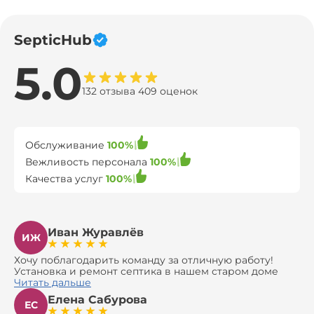
SepticHub
5.0
132 отзыва 409 оценок
Обслуживание
100%
Вежливость персонала
100%
Качества услуг
100%
Иван Журавлёв
ИЖ
Хочу поблагодарить команду за отличную работу!
Установка и ремонт септика в нашем старом доме
оказались сложной задачей, но ребята справились на
Читать дальше
все 100%. Всё сделали аккуратно и профессионально.
Елена Сабурова
Давали полезные рекомендации, не пытались
ЕС