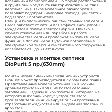
вспененный полипропилен. По форме расположения
в грунте они могут быть как горизонтальные, так и
вертикальные. Такое модельное разнообразие
позволяет подобрать наиболее подходящий септик
под запросы потребителя.
Станции биологической очистки сточных вод серии
Garda работают от сети и для эффективной работы
нуждаются в подаче электроэнергии. Однако, в
случаях отключения или перебоев в работе
электричества, септки продолжат выполнять свои
функции в полной мере. Суточное потребление
электрической энергии очистительного сооружения
колеблется от 1 до 3 Ватт в сутки.
Установка и монтаж септика
BioPurit 5 пр.(630mm)
Монтаж независимых канализационных устройств
BioPurit может производиться в любом типе почвы.
Представленные модели устойчивы к высоким
уровням грунтовых вод и не боятся сезонных
затоплений. Надежный композитный материал, из
которого выполнен корпус устройств этого
производителя, минимизирует риски протекания
отработанных жидкостей или выделения зловонных
ароматов.
Для установки станции по переработке хозяйственно-