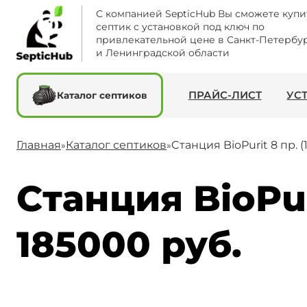
С компанией SepticHub Вы сможете купи
септик с установкой под ключ по
привлекательной цене в Санкт-Петербу
и Ленинградской области
ПРАЙС-ЛИСТ
УС
Каталог септиков
Главная
Каталог септиков
Cтанция BioPurit 8 пр. 
»
»
Cтанция BioPur
185000 руб.