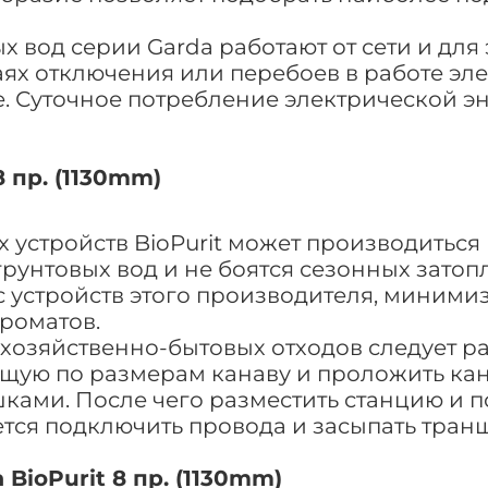
х вод серии Garda работают от сети и дл
аях отключения или перебоев в работе эл
. Суточное потребление электрической э
 пр. (1130mm)
устройств BioPurit может производиться
грунтовых вод и не боятся сезонных зат
с устройств этого производителя, миними
роматов.
 хозяйственно-бытовых отходов следует р
ящую по размерам канаву и проложить ка
ками. После чего разместить станцию и 
ется подключить провода и засыпать тран
ioPurit 8 пр. (1130mm)