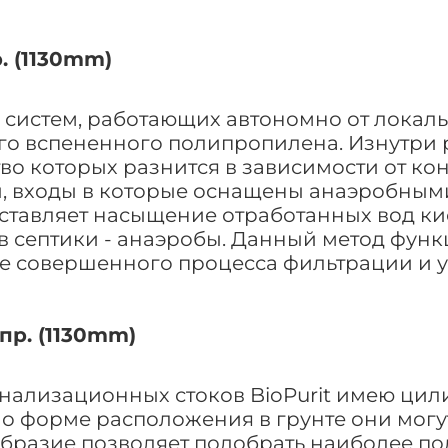
. (1130mm)
истем, работающих автономно от локальн
го вспененного полипропилена. Изнутри 
во которых разнится в зависимости от ко
бы, входы в которые оснащены анаэробны
оставляет насыщение отработанных вод к
в септики - анаэробы. Данный метод фун
е совершенного процесса фильтрации и ув
пр. (1130mm)
ализационных стоков BioPurit имею цили
 форме расположения в грунте они могут 
образие позволяет подобрать наиболее п