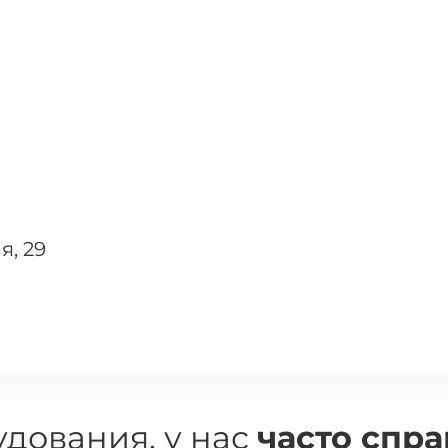
я, 29
дования, у нас
часто спр