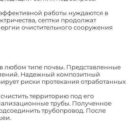
я эффективной работы нуждаются в
ектричества, септки продолжат
нергии очистительного сооружения
 в любом типе почвы. Представленные
оплений. Надежный композитный
зирует риски протекания отработанных
асчистить территорию под его
нализационные трубы. Полученное
подсоединить трубопровод. После
шеи.