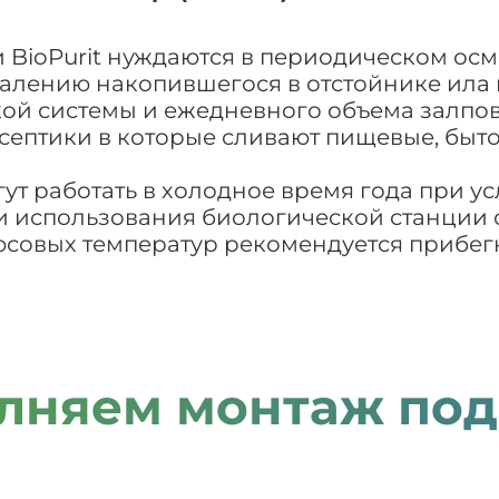
BioPurit нуждаются в периодическом осм
далению накопившегося в отстойнике ила и
кой системы и ежедневного объема залпо
что септики в которые сливают пищевые, бы
гут работать в холодное время года при 
и использования биологической станции 
совых температур рекомендуется прибегн
лняем монтаж под