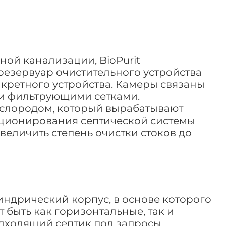
ой канализации, BioPurit
резервуар очистительного устройства
нкретного устройства. Камеры связаны
ми фильтрующими сетками.
ислородом, который вырабатывают
кционирования септической системы
еличить степень очистки стоков до
ндрический корпус, в основе которого
быть как горизонтальные, так и
одходящий септик под запросы