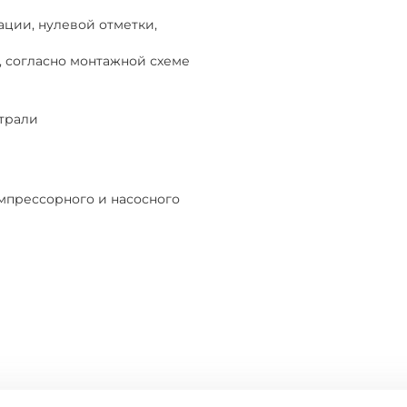
ации, нулевой отметки,
, согласно монтажной схеме
страли
мпрессорного и насосного