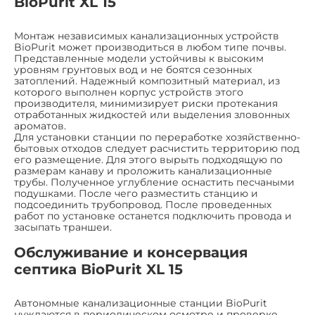
BioPurit XL 15
Монтаж независимых канализационных устройств
BioPurit может производиться в любом типе почвы.
Представленные модели устойчивы к высоким
уровням грунтовых вод и не боятся сезонных
затоплений. Надежный композитный материал, из
которого выполнен корпус устройств этого
производителя, минимизирует риски протекания
отработанных жидкостей или выделения зловонных
ароматов.
Для установки станции по переработке хозяйственно-
бытовых отходов следует расчистить территорию под
его размещение. Для этого вырыть подходящую по
размерам канаву и проложить канализационные
трубы. Полученное углубление оснастить песчаными
подушками. После чего разместить станцию и
подсоединить трубопровод. После проведенных
работ по установке останется подключить провода и
засыпать траншеи.
Обслуживание и консервация
септика BioPurit XL 15
Автономные канализационные станции BioPurit
нуждаются в периодическом осмотре и проверке