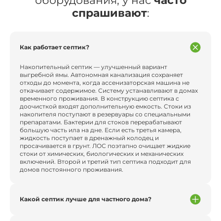
оборудования, у нас
часто
спрашивают
:
Как работает септик?
Накопительный септик — улучшенный вариант
выгребной ямы. Автономная канализация сохраняет
отходы до момента, когда ассенизаторская машина не
откачивает содержимое. Систему устанавливают в домах
временного проживания. В конструкцию септика с
доочисткой входят дополнительную емкость. Стоки из
накопителя поступают в резервуары со специальными
препаратами. Бактерии для стоков перерабатывают
большую часть ила на дне. Если есть третья камера,
жидкость поступает в дренажный колодец и
просачивается в грунт. ЛОС поэтапно очищает жидкие
стоки от химических, биологических и механических
включений. Второй и третий тип септика подходит для
домов постоянного проживания.
Какой септик лучше для частного дома?