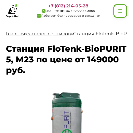
+7 (812) 214-05-28
Звоните
ПН-ВС
с
10:00
до
21:00
Работаем без перерывов и выходных
Главная
Каталог септиков
Cтанция FloTenk-BioPUR
»
»
Cтанция FloTenk-BioPURIT
5, М23 по цене от 149000
руб.