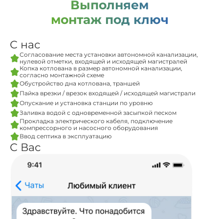
Выполняем
монтаж под ключ
С нас
Согласование места установки автономной канализации,
нулевой отметки, входящей и исходящей магистралей
Копка котлована в размер автономной канализации,
согласно монтажной схеме
Обустройство дна котлована, траншей
Пайка врезки / врезок входящей / исходящей магистрали
Опускание и установка станции по уровню
Заливка водой с одновременной засыпкой песком
Прокладка электрического кабеля, подключение
компрессорного и насосного оборудования
Ввод септика в эксплуатацию
С Вас