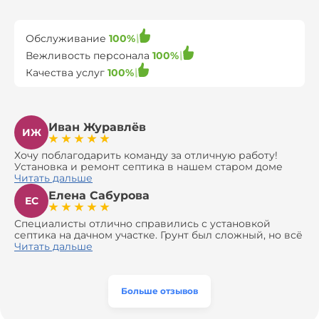
Обслуживание
100%
Вежливость персонала
100%
Качества услуг
100%
Иван Журавлёв
ИЖ
Хочу поблагодарить команду за отличную работу!
Установка и ремонт септика в нашем старом доме
оказались сложной задачей, но ребята справились на
Читать дальше
все 100%. Всё сделали аккуратно и профессионально.
Елена Сабурова
Давали полезные рекомендации, не пытались
ЕС
навязать ничего лишнего, помогли с выбором и
доставкой материалов, что позволило нам
Специалисты отлично справились с установкой
сэкономить. Выполнили монтаж и демонтаж
септика на дачном участке. Грунт был сложный, но всё
оборудования, заменили трубы, обновили
сделали быстро и аккуратно. Помогли выбрать
Читать дальше
вентиляцию и электрику. Качество работы отличное,
модель, закупили материалы, убрали за собой. Цена
а цена приятно удивила. Теперь септик работает как
разумная, септик работает безупречно. Рекомендую!
часы, и мы очень довольны результатом! Рекомендуем
эту компанию всем, кто ищет надёжных
Больше отзывов
специалистов!