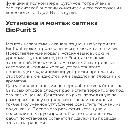
функции в полной мере. Суточное потребление
электрической энергии очистительного сооружения
колеблется от 1 до 3 Ватт в сутки.
Установка и монтаж септика
BioPurit 5
Монтаж независимых канализационных устройств
BioPurit может производиться в любом типе почвы.
Представленные модели устойчивы к высоким
уровням грунтовых вод и не боятся сезонных
затоплений. Надежный композитный материал, из
которого выполнен корпус устройств этого
производителя, минимизирует риски протекания
отработанных жидкостей или выделения зловонных
ароматов.
Для установки станции по переработке хозяйственно-
бытовых отходов следует расчистить территорию под
его размещение. Для этого вырыть подходящую по
размерам канаву и проложить канализационные
трубы. Полученное углубление оснастить песчаными
подушками. После чего разместить станцию и
подсоединить трубопровод. После проведенных
работ по установке останется подключить провода и
засыпать траншеи.