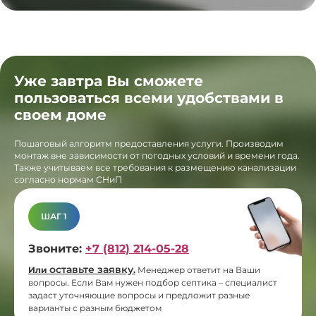
Уже завтра Вы сможете
пользоваться всеми удобствами в
своем доме
Пошаговый алгоритм предоставления услуги. Производим
монтаж вне зависимости от погодных условий и времени года.
Также учитываем все требования к размещению канализации
согласно нормам СНиП
ШАГ 1
Звоните:
+7 (812) 214-05-28
оставьте заявку
Или
.
Менеджер ответит на Ваши
вопросы. Если Вам нужен подбор септика – специалист
задаст уточняющие вопросы и предложит разные
варианты с разным бюджетом