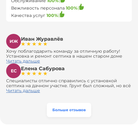
Обслуживание
100%
Вежливость персонала
100%
Качества услуг
100%
Иван Журавлёв
ИЖ
Хочу поблагодарить команду за отличную работу!
Установка и ремонт септика в нашем старом доме
оказались сложной задачей, но ребята справились на
Читать дальше
все 100%. Всё сделали аккуратно и профессионально.
Елена Сабурова
Давали полезные рекомендации, не пытались
ЕС
навязать ничего лишнего, помогли с выбором и
доставкой материалов, что позволило нам
Специалисты отлично справились с установкой
сэкономить. Выполнили монтаж и демонтаж
септика на дачном участке. Грунт был сложный, но всё
оборудования, заменили трубы, обновили
сделали быстро и аккуратно. Помогли выбрать
Читать дальше
вентиляцию и электрику. Качество работы отличное,
модель, закупили материалы, убрали за собой. Цена
а цена приятно удивила. Теперь септик работает как
разумная, септик работает безупречно. Рекомендую!
часы, и мы очень довольны результатом! Рекомендуем
эту компанию всем, кто ищет надёжных
Больше отзывов
специалистов!