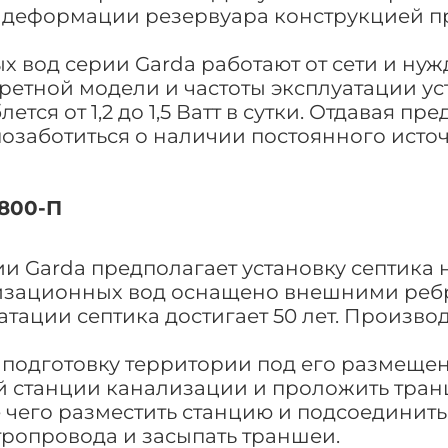
 деформации резервуара конструкцией п
х вод серии Garda работают от сети и нуж
кретной модели и частоты эксплуатации у
тся от 1,2 до 1,5 Ватт в сутки. Отдавая 
позаботиться о наличии постоянного исто
1800-П
 Garda предполагает установку септика н
нализационных вод оснащено внешними ре
тации септика достигает 50 лет. Производ
подготовку территории под его размещени
 станции канализации и проложить транш
 чего разместить станцию и подсоединит
тропровода и засыпать траншеи.