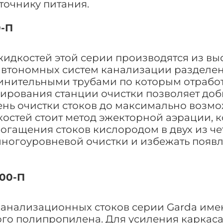
точнику питания.
0-П
жидкостей этой серии производятся из в
втономных систем канализации разделен
инительными трубами по которым отрабо
руирования станции очистки позволяет до
ень очистки стоков до максимально возм
костей стоит метод эжекторной аэрации, 
огащения стоков кислородом в двух из че
многоуровневой очистки и избежать появ
800-П
 канализационных стоков серии Garda им
ого полипропилена. Для усиления каркас