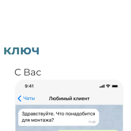
 ключ
С Вас