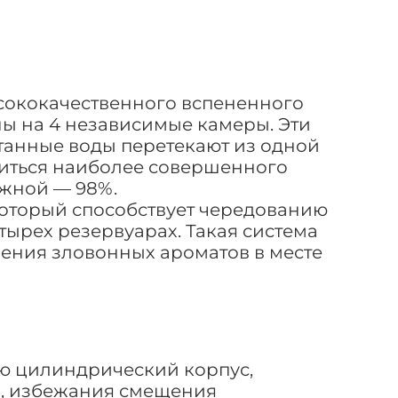
ысококачественного вспененного
ы на 4 независимые камеры. Эти
танные воды перетекают из одной
биться наиболее совершенного
ожной — 98%.
который способствует чередованию
тырех резервуарах. Такая система
ления зловонных ароматов в месте
ею цилиндрический корпус,
а, избежания смещения