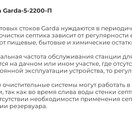
 Garda-5-2200-П
овых стоков Garda нуждаются в периодич
истки септика зависит от регулярности е
вают пищевые, бытовые и химические оста
ная частота обслуживания станции для оч
ся на дачном или ином участке, где отсут
тоянной эксплуатации устройства, то рег
е очистительные системы могут работать в
так как во время слива воды стенки септи
отсутствии необходимости применения се
ии резервуара.