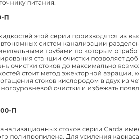
точнику питания.
0-П
жидкостей этой серии производятся из в
втономных систем канализации разделен
инительными трубами по которым отрабо
руирования станции очистки позволяет до
ень очистки стоков до максимально возм
костей стоит метод эжекторной аэрации, 
огащения стоков кислородом в двух из че
многоуровневой очистки и избежать появ
200-П
 канализационных стоков серии Garda им
ого полипропилена. Для усиления каркас