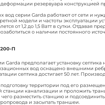
 деформации резервуара конструкцией п
х вод серии Garda работают от сети и нуж
кретной модели и частоты эксплуатации у
тся от 1,2 до 1,5 Ватт в сутки. Отдавая 
позаботиться о наличии постоянного исто
2200-П
 Garda предполагает установку септика н
нализационных вод оснащено внешними ре
тации септика достигает 50 лет. Производ
подготовку территории под его размещени
 станции канализации и проложить транш
 чего разместить станцию и подсоединит
тропровода и засыпать траншеи.