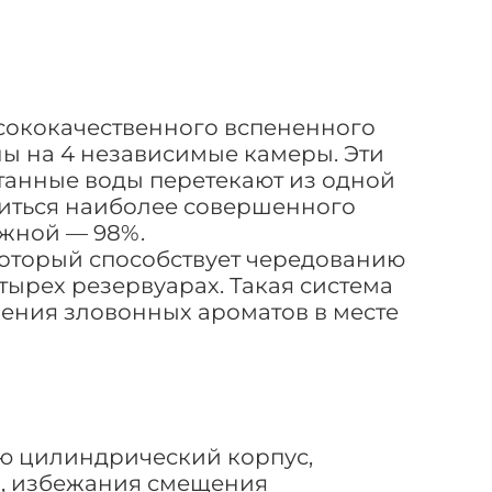
ысококачественного вспененного
ы на 4 независимые камеры. Эти
танные воды перетекают из одной
биться наиболее совершенного
ожной — 98%.
который способствует чередованию
тырех резервуарах. Такая система
ления зловонных ароматов в месте
ею цилиндрический корпус,
а, избежания смещения