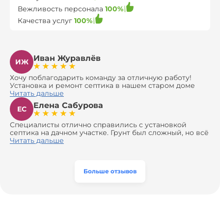
Вежливость персонала
100%
Качества услуг
100%
Иван Журавлёв
ИЖ
Хочу поблагодарить команду за отличную работу!
Установка и ремонт септика в нашем старом доме
оказались сложной задачей, но ребята справились на
Читать дальше
все 100%. Всё сделали аккуратно и профессионально.
Елена Сабурова
Давали полезные рекомендации, не пытались
ЕС
навязать ничего лишнего, помогли с выбором и
доставкой материалов, что позволило нам
Специалисты отлично справились с установкой
сэкономить. Выполнили монтаж и демонтаж
септика на дачном участке. Грунт был сложный, но всё
оборудования, заменили трубы, обновили
сделали быстро и аккуратно. Помогли выбрать
Читать дальше
вентиляцию и электрику. Качество работы отличное,
модель, закупили материалы, убрали за собой. Цена
а цена приятно удивила. Теперь септик работает как
разумная, септик работает безупречно. Рекомендую!
часы, и мы очень довольны результатом! Рекомендуем
эту компанию всем, кто ищет надёжных
Больше отзывов
специалистов!