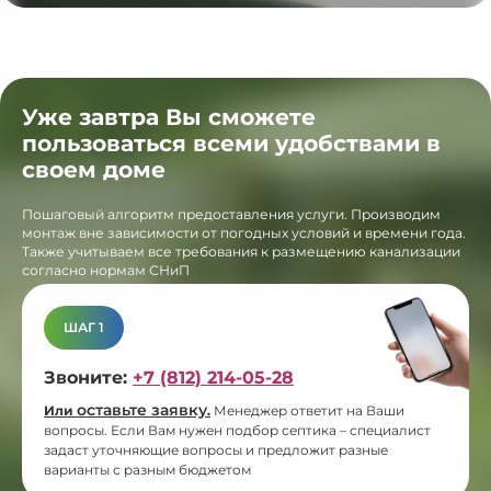
Уже завтра Вы сможете
пользоваться всеми удобствами в
своем доме
Пошаговый алгоритм предоставления услуги. Производим
монтаж вне зависимости от погодных условий и времени года.
Также учитываем все требования к размещению канализации
согласно нормам СНиП
ШАГ 1
Звоните:
+7 (812) 214-05-28
оставьте заявку
Или
.
Менеджер ответит на Ваши
вопросы. Если Вам нужен подбор септика – специалист
задаст уточняющие вопросы и предложит разные
варианты с разным бюджетом