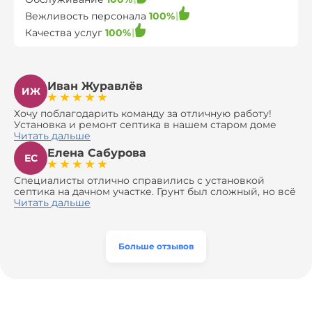
Вежливость персонала
100%
Качества услуг
100%
Иван Журавлёв
ИЖ
Хочу поблагодарить команду за отличную работу!
Установка и ремонт септика в нашем старом доме
оказались сложной задачей, но ребята справились на
Читать дальше
все 100%. Всё сделали аккуратно и профессионально.
Елена Сабурова
Давали полезные рекомендации, не пытались
ЕС
навязать ничего лишнего, помогли с выбором и
доставкой материалов, что позволило нам
Специалисты отлично справились с установкой
сэкономить. Выполнили монтаж и демонтаж
септика на дачном участке. Грунт был сложный, но всё
оборудования, заменили трубы, обновили
сделали быстро и аккуратно. Помогли выбрать
Читать дальше
вентиляцию и электрику. Качество работы отличное,
модель, закупили материалы, убрали за собой. Цена
а цена приятно удивила. Теперь септик работает как
разумная, септик работает безупречно. Рекомендую!
часы, и мы очень довольны результатом! Рекомендуем
эту компанию всем, кто ищет надёжных
Больше отзывов
специалистов!