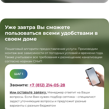
Уже завтра Вы сможете
пользоваться всеми удобствами в
своем доме
Пошаговый алгоритм предоставления услуги. Производим
монтаж вне зависимости от погодных условий и времени года.
Также учитываем все требования к размещению канализации
согласно нормам СНиП
ШАГ 1
Звоните:
+7 (812) 214-05-28
оставьте заявку
Или
.
Менеджер ответит на Ваши
вопросы. Если Вам нужен подбор септика – специалист
задаст уточняющие вопросы и предложит разные
варианты с разным бюджетом