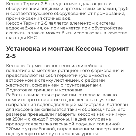
Кессон Термит 2-5 предназначен для защиты и
обслуживания водяных и артезианских скважин, труб
и соответствующего оборудования от промерзания,
проникновения сточных вод.
Кессон Термит 2-5 является элементом системы
водоснабжения, он применяется при обустройстве
скважин, а также может быть использован в качестве
шахт для КНС.
Установка и монтаж Кессона Термит
2-5
Кессоны Термит выполнены из линейного
полиэтилена методом ротационного формования и
представляют из себя герметичную емкость с
встроенной в стенку лестницей, с ребрами
жесткости, основанием с грунтозацепами.
Подготовка траншеи и котлована
Работы начинаются с разметки котлована, важно
помнить про отверстие на дне кессона с учетом
направления водоподводящей магистрали. Котлован
для кессона выкапывается таким образом, чтобы его
размеры превышали габариты кессона как минимум
на 250мм с каждой стороны. На дне котлована
проводится засыпка песчаной подушки толщиной
220мм с утрамбовкой, выравниванием поверхности
под нулевую отметку с помощью уровня.