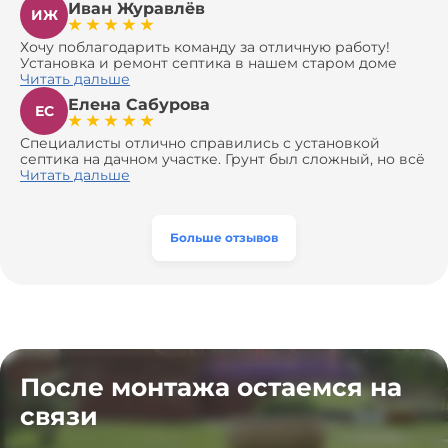
Иван Журавлёв
ИЖ
Хочу поблагодарить команду за отличную работу!
Установка и ремонт септика в нашем старом доме
оказались сложной задачей, но ребята справились на
Читать дальше
все 100%. Всё сделали аккуратно и профессионально.
Елена Сабурова
Давали полезные рекомендации, не пытались
ЕС
навязать ничего лишнего, помогли с выбором и
доставкой материалов, что позволило нам
Специалисты отлично справились с установкой
сэкономить. Выполнили монтаж и демонтаж
септика на дачном участке. Грунт был сложный, но всё
оборудования, заменили трубы, обновили
сделали быстро и аккуратно. Помогли выбрать
Читать дальше
вентиляцию и электрику. Качество работы отличное,
модель, закупили материалы, убрали за собой. Цена
а цена приятно удивила. Теперь септик работает как
разумная, септик работает безупречно. Рекомендую!
часы, и мы очень довольны результатом! Рекомендуем
эту компанию всем, кто ищет надёжных
Больше отзывов
специалистов!
После монтажа остаемся на
связи