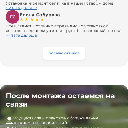
Установка и ремонт септика в нашем старом доме
оказались сложной задачей, но ребята справились на
Читать дальше
все 100%. Всё сделали аккуратно и профессионально.
Елена Сабурова
Давали полезные рекомендации, не пытались
ЕС
навязать ничего лишнего, помогли с выбором и
доставкой материалов, что позволило нам
Специалисты отлично справились с установкой
сэкономить. Выполнили монтаж и демонтаж
септика на дачном участке. Грунт был сложный, но всё
оборудования, заменили трубы, обновили
сделали быстро и аккуратно. Помогли выбрать
Читать дальше
вентиляцию и электрику. Качество работы отличное,
модель, закупили материалы, убрали за собой. Цена
а цена приятно удивила. Теперь септик работает как
разумная, септик работает безупречно. Рекомендую!
часы, и мы очень довольны результатом! Рекомендуем
эту компанию всем, кто ищет надёжных
Больше отзывов
специалистов!
После монтажа остаемся на
связи
Осуществляем плановое обслуживание
автономных канализаций