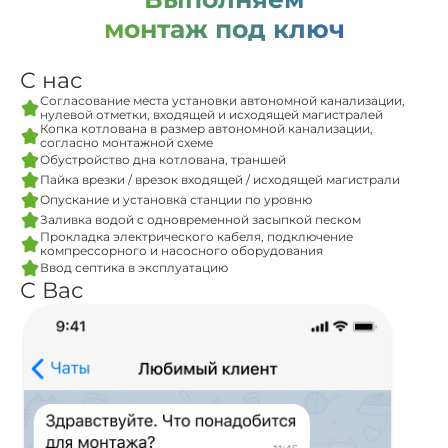
монтаж под ключ
С нас
Согласование места установки автономной канализации,
нулевой отметки, входящей и исходящей магистралей
Копка котлована в размер автономной канализации,
согласно монтажной схеме
Обустройство дна котлована, траншей
Пайка врезки / врезок входящей / исходящей магистрали
Опускание и установка станции по уровню
Заливка водой с одновременной засыпкой песком
Прокладка электрического кабеля, подключение
компрессорного и насосного оборудования
Ввод септика в эксплуатацию
С Вас