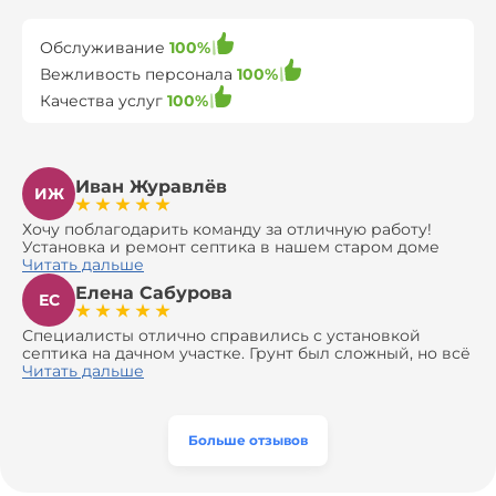
Обслуживание
100%
Вежливость персонала
100%
Качества услуг
100%
Иван Журавлёв
ИЖ
Хочу поблагодарить команду за отличную работу!
Установка и ремонт септика в нашем старом доме
оказались сложной задачей, но ребята справились на
Читать дальше
все 100%. Всё сделали аккуратно и профессионально.
Елена Сабурова
Давали полезные рекомендации, не пытались
ЕС
навязать ничего лишнего, помогли с выбором и
доставкой материалов, что позволило нам
Специалисты отлично справились с установкой
сэкономить. Выполнили монтаж и демонтаж
септика на дачном участке. Грунт был сложный, но всё
оборудования, заменили трубы, обновили
сделали быстро и аккуратно. Помогли выбрать
Читать дальше
вентиляцию и электрику. Качество работы отличное,
модель, закупили материалы, убрали за собой. Цена
а цена приятно удивила. Теперь септик работает как
разумная, септик работает безупречно. Рекомендую!
часы, и мы очень довольны результатом! Рекомендуем
эту компанию всем, кто ищет надёжных
Больше отзывов
специалистов!