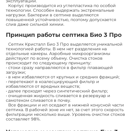
эксплуатации.
Корпус производится из углепластика по особой
технологии. Способен выдержать экстремальные
нагрузки. Бактерии в септике выделяются
повышенной устойчивостью, поэтому допускается
слив даже сильной химии.
Принцип работы септика Био 3 Про
Септик Кристалл Био 3 Про выделяется уникальной
технологией работы. В нем нет разделения на
отдельные камеры. Аэробные микроорганизмы
действуют по всему объему. Очистка стоков
происходит по следующему принципу:
• стоки сразу направляются в фильтр плавающей
загрузки;
• в нем избавляются от крупных и средних фракций;
• перетекают в коалесцирующий фильтр и
избавляются от вредных веществ;
• далее проходят через синтетический фильтр;
• очищенная жидкость сливается в резервуар и
самотеком сливается в почву.
Все фракции и ил оседают в нижней конусной части
септика. В рабочей зоне их нет, за счет этого скорость
фильтрации несколько выше. Уровень очистки стоков
составляет 98%.