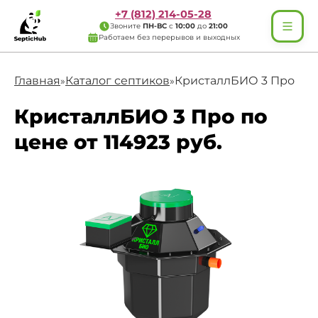
+7 (812) 214-05-28
Звоните
ПН-ВС
с
10:00
до
21:00
Работаем без перерывов и выходных
Главная
Каталог септиков
КристаллБИО 3 Про
»
»
КристаллБИО 3 Про по
цене от 114923 руб.