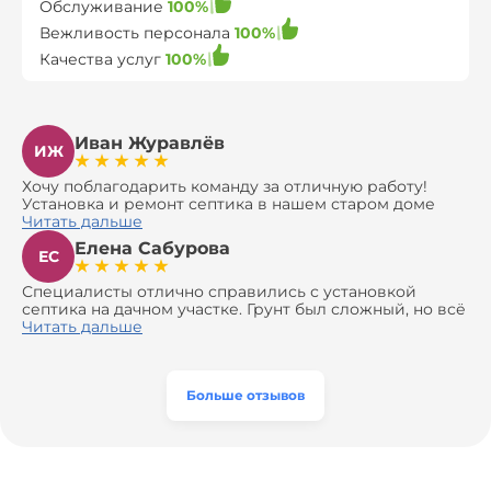
Обслуживание
100%
Вежливость персонала
100%
Качества услуг
100%
Иван Журавлёв
ИЖ
Хочу поблагодарить команду за отличную работу!
Установка и ремонт септика в нашем старом доме
оказались сложной задачей, но ребята справились на
Читать дальше
все 100%. Всё сделали аккуратно и профессионально.
Елена Сабурова
Давали полезные рекомендации, не пытались
ЕС
навязать ничего лишнего, помогли с выбором и
доставкой материалов, что позволило нам
Специалисты отлично справились с установкой
сэкономить. Выполнили монтаж и демонтаж
септика на дачном участке. Грунт был сложный, но всё
оборудования, заменили трубы, обновили
сделали быстро и аккуратно. Помогли выбрать
Читать дальше
вентиляцию и электрику. Качество работы отличное,
модель, закупили материалы, убрали за собой. Цена
а цена приятно удивила. Теперь септик работает как
разумная, септик работает безупречно. Рекомендую!
часы, и мы очень довольны результатом! Рекомендуем
эту компанию всем, кто ищет надёжных
Больше отзывов
специалистов!