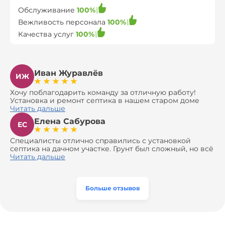
Обслуживание
100%
Вежливость персонала
100%
Качества услуг
100%
Иван Журавлёв
ИЖ
Хочу поблагодарить команду за отличную работу!
Установка и ремонт септика в нашем старом доме
оказались сложной задачей, но ребята справились на
Читать дальше
все 100%. Всё сделали аккуратно и профессионально.
Елена Сабурова
Давали полезные рекомендации, не пытались
ЕС
навязать ничего лишнего, помогли с выбором и
доставкой материалов, что позволило нам
Специалисты отлично справились с установкой
сэкономить. Выполнили монтаж и демонтаж
септика на дачном участке. Грунт был сложный, но всё
оборудования, заменили трубы, обновили
сделали быстро и аккуратно. Помогли выбрать
Читать дальше
вентиляцию и электрику. Качество работы отличное,
модель, закупили материалы, убрали за собой. Цена
а цена приятно удивила. Теперь септик работает как
разумная, септик работает безупречно. Рекомендую!
часы, и мы очень довольны результатом! Рекомендуем
эту компанию всем, кто ищет надёжных
Больше отзывов
специалистов!