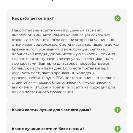
Как работает септик?
Накопительный септик — улучшенный вариант
выгребной ямы. Автономная канализация сохраняет
отходы до момента, когда ассенизаторская машина не
откачивает содержимое. Систему устанавливают в домах
временного проживания. В конструкцию септика с
доочисткой входят дополнительную емкость. Стоки из
накопителя поступают в резервуары со специальными
препаратами. Бактерии для стоков перерабатывают
большую часть ила на дне. Если есть третья камера,
жидкость поступает в дренажный колодец и
просачивается в грунт. ЛОС поэтапно очищает жидкие
стоки от химических, биологических и механических
включений. Второй и третий тип септика подходит для
домов постоянного проживания.
Какой септик лучше для частного дома?
Какие лучшие септики без откачки?