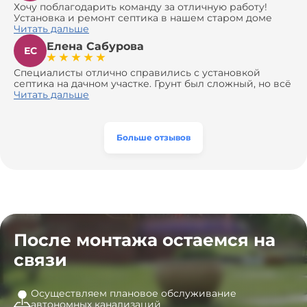
Хочу поблагодарить команду за отличную работу!
Установка и ремонт септика в нашем старом доме
оказались сложной задачей, но ребята справились на
Читать дальше
все 100%. Всё сделали аккуратно и профессионально.
Елена Сабурова
Давали полезные рекомендации, не пытались
ЕС
навязать ничего лишнего, помогли с выбором и
доставкой материалов, что позволило нам
Специалисты отлично справились с установкой
сэкономить. Выполнили монтаж и демонтаж
септика на дачном участке. Грунт был сложный, но всё
оборудования, заменили трубы, обновили
сделали быстро и аккуратно. Помогли выбрать
Читать дальше
вентиляцию и электрику. Качество работы отличное,
модель, закупили материалы, убрали за собой. Цена
а цена приятно удивила. Теперь септик работает как
разумная, септик работает безупречно. Рекомендую!
часы, и мы очень довольны результатом! Рекомендуем
эту компанию всем, кто ищет надёжных
Больше отзывов
специалистов!
После монтажа остаемся на
связи
Осуществляем плановое обслуживание
автономных канализаций