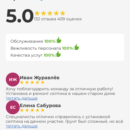
5.0
132 отзыва 409 оценок
Обслуживание
100%
Вежливость персонала
100%
Качества услуг
100%
Иван Журавлёв
ИЖ
Хочу поблагодарить команду за отличную работу!
Установка и ремонт септика в нашем старом доме
оказались сложной задачей, но ребята справились на
Читать дальше
все 100%. Всё сделали аккуратно и профессионально.
Елена Сабурова
Давали полезные рекомендации, не пытались
ЕС
навязать ничего лишнего, помогли с выбором и
доставкой материалов, что позволило нам
Специалисты отлично справились с установкой
сэкономить. Выполнили монтаж и демонтаж
септика на дачном участке. Грунт был сложный, но всё
оборудования, заменили трубы, обновили
сделали быстро и аккуратно. Помогли выбрать
Читать дальше