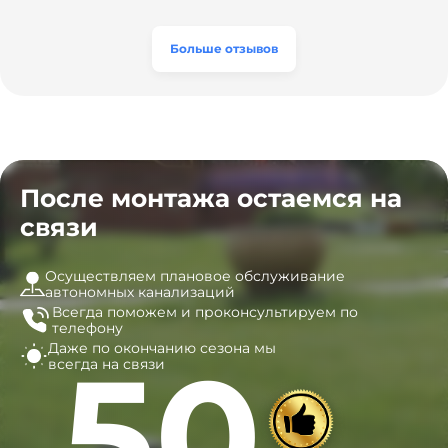
вентиляцию и электрику. Качество работы отличное,
модель, закупили материалы, убрали за собой. Цена
а цена приятно удивила. Теперь септик работает как
разумная, септик работает безупречно. Рекомендую!
часы, и мы очень довольны результатом! Рекомендуем
эту компанию всем, кто ищет надёжных
Больше отзывов
специалистов!
После монтажа остаемся на
связи
Осуществляем плановое обслуживание
автономных канализаций
Всегда поможем и
проконсультируем по
телефону
Даже по окончанию сезона
мы
50
всегда на связи