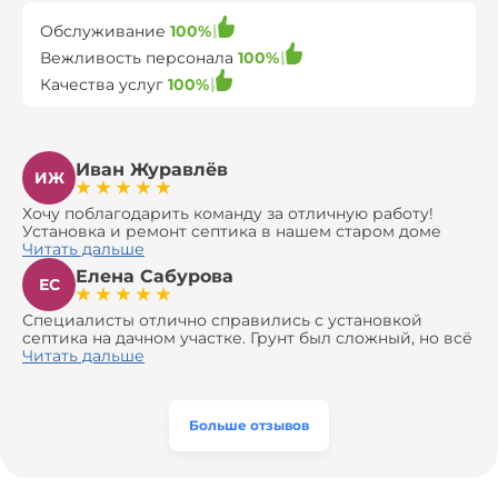
Обслуживание
100%
Вежливость персонала
100%
Качества услуг
100%
Иван Журавлёв
ИЖ
Хочу поблагодарить команду за отличную работу!
Установка и ремонт септика в нашем старом доме
оказались сложной задачей, но ребята справились на
Читать дальше
все 100%. Всё сделали аккуратно и профессионально.
Елена Сабурова
Давали полезные рекомендации, не пытались
ЕС
навязать ничего лишнего, помогли с выбором и
доставкой материалов, что позволило нам
Специалисты отлично справились с установкой
сэкономить. Выполнили монтаж и демонтаж
септика на дачном участке. Грунт был сложный, но всё
оборудования, заменили трубы, обновили
сделали быстро и аккуратно. Помогли выбрать
Читать дальше
вентиляцию и электрику. Качество работы отличное,
модель, закупили материалы, убрали за собой. Цена
а цена приятно удивила. Теперь септик работает как
разумная, септик работает безупречно. Рекомендую!
часы, и мы очень довольны результатом! Рекомендуем
эту компанию всем, кто ищет надёжных
Больше отзывов
специалистов!