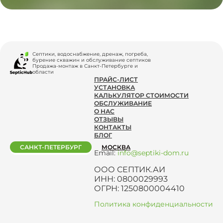
Септики, водоснабжение, дренаж, погреба,
бурение скважин и обслуживание септиков
Продажа-монтаж в Санкт-Петербурге и
области
ПРАЙС-ЛИСТ
УСТАНОВКА
КАЛЬКУЛЯТОР СТОИМОСТИ
ОБСЛУЖИВАНИЕ
О НАС
ОТЗЫВЫ
КОНТАКТЫ
БЛОГ
САНКТ-ПЕТЕРБУРГ
МОСКВА
Email:
info@septiki-dom.ru
ООО СЕПТИК.АИ
ИНН: 0800029993
ОГРН: 1250800004410
Политика конфиденциальности