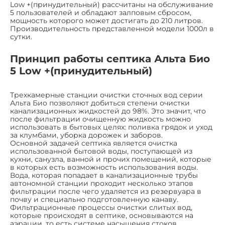
Low +(принудительный) рассчитаны на обслуживание
5 пользователей и обладают залповым сбросом,
мощность которого может достигать до 210 литров.
Производительность представленной модели 1000л в
сутки.
Принцип работы септика Альта Био
5 Low +(принудительный)
Трехкамерные станции очистки сточных вод серии
Альта Био позволяют добиться степени очистки
канализационных жидкостей до 98%. Это значит, что
после фильтрации очищенную жидкость можно
использовать в бытовых целях: поливка грядок и уход
за клумбами, уборка дорожек и заборов.
Основной задачей септика является очистка
использованной бытовой воды, поступающей из
кухни, санузла, ванной и прочих помещений, которые
в которых есть возможность использования воды.
Вода, которая попадает в канализационные трубы
автономной станции проходит несколько этапов
фильтрации после чего удаляется из резервуара в
почву и специально подготовленную канаву.
Фильтрационные процессы очистки слитых вод,
которые происходят в септике, основываются на
аэрации, то есть системе насыщения стоков