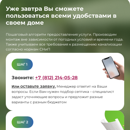
Уже завтра Вы сможете
пользоваться всеми удобствами в
своем доме
Пошаговый алгоритм предоставления услуги. Производим
монтаж вне зависимости от погодных условий и времени года.
Также учитываем все требования к размещению канализации
согласно нормам СНиП
ШАГ 1
Звоните:
+7 (812) 214-05-28
оставьте заявку
Или
.
Менеджер ответит на Ваши
вопросы. Если Вам нужен подбор септика – специалист
задаст уточняющие вопросы и предложит разные
варианты с разным бюджетом
ШАГ 2