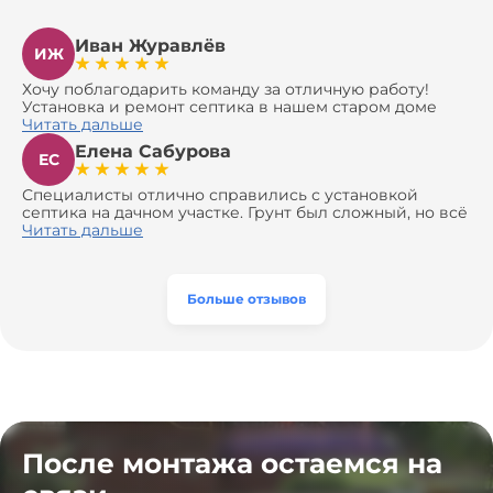
Иван Журавлёв
ИЖ
Хочу поблагодарить команду за отличную работу!
Установка и ремонт септика в нашем старом доме
оказались сложной задачей, но ребята справились на
Читать дальше
все 100%. Всё сделали аккуратно и профессионально.
Елена Сабурова
Давали полезные рекомендации, не пытались
ЕС
навязать ничего лишнего, помогли с выбором и
доставкой материалов, что позволило нам
Специалисты отлично справились с установкой
сэкономить. Выполнили монтаж и демонтаж
септика на дачном участке. Грунт был сложный, но всё
оборудования, заменили трубы, обновили
сделали быстро и аккуратно. Помогли выбрать
Читать дальше
вентиляцию и электрику. Качество работы отличное,
модель, закупили материалы, убрали за собой. Цена
а цена приятно удивила. Теперь септик работает как
разумная, септик работает безупречно. Рекомендую!
часы, и мы очень довольны результатом! Рекомендуем
эту компанию всем, кто ищет надёжных
Больше отзывов
специалистов!
После монтажа остаемся на