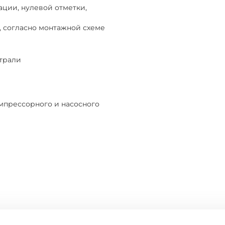
ации, нулевой отметки,
, согласно монтажной схеме
страли
мпрессорного и насосного