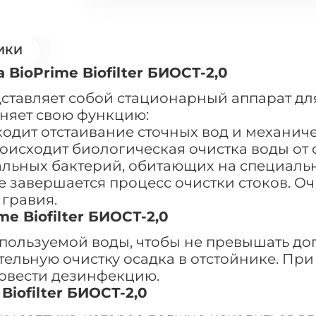
ИКИ
BioPrime Biofilter БИОСТ-2,0
едставляет собой стационарный аппарат дл
лняет свою функцию:
одит отстаивание сточных вод и механичес
роисходит биологическая очистка воды от
иальных бактерий, обитающих на специаль
ле завершается процесс очистки стоков. О
 гравия.
e Biofilter БИОСТ-2,0
пользуемой воды, чтобы не превышать доп
тельную очистку осадка в отстойнике. Пр
ровести дезинфекцию.
Biofilter БИОСТ-2,0