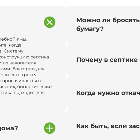
Можно ли бросать
бумагу?
ребной ямы.
та, когда
. Систему
конструкцию септика
Почему в септике 
и из накопителя
тами. Бактерии для
сли есть третья
и просачивается в
ческих, биологических
Когда нужно отка
птика подходит для
Как быть, если за
дома?