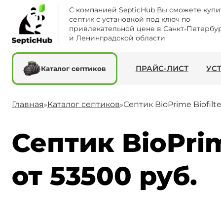
С компанией SepticHub Вы сможете купи
септик с установкой под ключ по
привлекательной цене в Санкт-Петербу
и Ленинградской области
ПРАЙС-ЛИСТ
УС
Каталог септиков
Главная
Каталог септиков
Септик BioPrime Biofilt
»
»
Септик BioPrim
от 53500 руб.