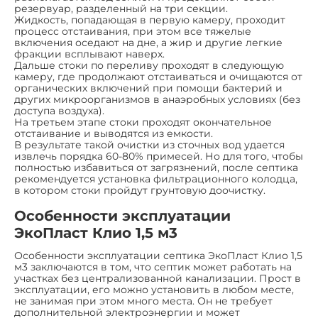
резервуар, разделенный на три секции.
Жидкость, попадающая в первую камеру, проходит
процесс отстаивания, при этом все тяжелые
включения оседают на дне, а жир и другие легкие
фракции всплывают наверх.
Дальше стоки по переливу проходят в следующую
камеру, где продолжают отстаиваться и очищаются от
органических включений при помощи бактерий и
других микроорганизмов в анаэробных условиях (без
доступа воздуха).
На третьем этапе стоки проходят окончательное
отстаивание и выводятся из емкости.
В результате такой очистки из сточных вод удается
извлечь порядка 60-80% примесей. Но для того, чтобы
полностью избавиться от загрязнений, после септика
рекомендуется установка фильтрационного колодца,
в котором стоки пройдут грунтовую доочистку.
Особенности эксплуатации
ЭкоПласт Клио 1,5 м3
Особенности эксплуатации септика ЭкоПласт Клио 1,5
м3 заключаются в том, что септик может работать на
участках без централизованной канализации. Прост в
эксплуатации, его можно установить в любом месте,
не занимая при этом много места. Он не требует
дополнительной электроэнергии и может