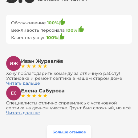
Обслуживание
100%
Вежливость персонала
100%
Качества услуг
100%
Иван Журавлёв
ИЖ
Хочу поблагодарить команду за отличную работу!
Установка и ремонт септика в нашем старом доме
оказались сложной задачей, но ребята справились на
Читать дальше
все 100%. Всё сделали аккуратно и профессионально.
Елена Сабурова
Давали полезные рекомендации, не пытались
ЕС
навязать ничего лишнего, помогли с выбором и
доставкой материалов, что позволило нам
Специалисты отлично справились с установкой
сэкономить. Выполнили монтаж и демонтаж
септика на дачном участке. Грунт был сложный, но всё
оборудования, заменили трубы, обновили
сделали быстро и аккуратно. Помогли выбрать
Читать дальше
вентиляцию и электрику. Качество работы отличное,
модель, закупили материалы, убрали за собой. Цена
а цена приятно удивила. Теперь септик работает как
разумная, септик работает безупречно. Рекомендую!
часы, и мы очень довольны результатом! Рекомендуем
эту компанию всем, кто ищет надёжных
Больше отзывов
специалистов!