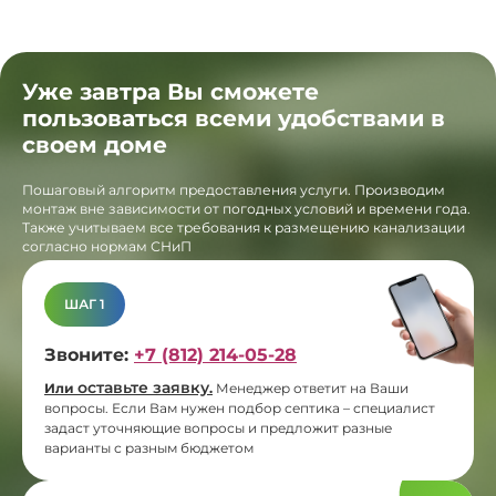
Уже завтра Вы сможете
пользоваться всеми удобствами в
своем доме
Пошаговый алгоритм предоставления услуги. Производим
монтаж вне зависимости от погодных условий и времени года.
Также учитываем все требования к размещению канализации
согласно нормам СНиП
ШАГ 1
Звоните:
+7 (812) 214-05-28
оставьте заявку
Или
.
Менеджер ответит на Ваши
вопросы. Если Вам нужен подбор септика – специалист
задаст уточняющие вопросы и предложит разные
варианты с разным бюджетом