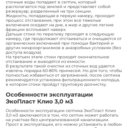
сточные воды попадают в септик, который
располагается под землей и представляет собой
резервуар, разделенный на три секции.
Жидкость, попадающая в первую камеру, проходит
процесс отстаивания, при этом все тяжелые
включения оседают на дне, а жир и другие легкие
фракции всплывают наверх.
Дальше стоки по переливу проходят в следующую
камеру, где продолжают отстаиваться и очищаются от
органических включений при помощи бактерий и
других микроорганизмов в анаэробных условиях (без
доступа воздуха).
На третьем этапе стоки проходят окончательное
отстаивание и выводятся из емкости.
В результате такой очистки из сточных вод удается
извлечь порядка 60-80% примесей. Но для того, чтобы
полностью избавиться от загрязнений, после септика
рекомендуется установка фильтрационного колодца,
в котором стоки пройдут грунтовую доочистку.
Особенности эксплуатации
ЭкоПласт Клио 3,0 м3
Особенности эксплуатации септика ЭкоПласт Клио
3,0 м3 заключаются в том, что септик может работать
на участках без централизованной канализации.
Прост в эксплуатации, его можно установить в любом