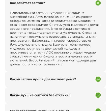
Как работает септик?
Накопительный септик — улучшенный вариант
выгребной ямы. Автономная канализация сохраняет
отходы до момента, когда ассенизаторская машина не
откачивает содержимое. Систему устанавливают в домах
временного проживания. В конструкцию септика с
доочисткой входят дополнительную емкость. Стоки из
накопителя поступают в резервуары со специальными
препаратами. Бактерии для стоков перерабатывают
большую часть ила на дне. Если есть третья камера,
жидкость поступает в дренажный колодец и
просачивается в грунт. ЛОС поэтапно очищает жидкие
стоки от химических, биологических и механических
включений. Второй и третий тип септика подходит для
домов постоянного проживания.
Какой септик лучше для частного дома?
Какие лучшие септики без откачки?
Где расположить септик на участке?