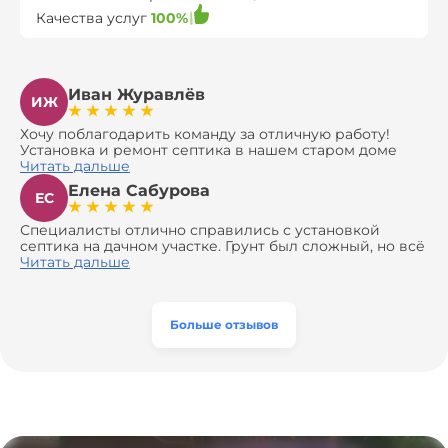
Качества услуг
100%
Иван Журавлёв
ИЖ
Хочу поблагодарить команду за отличную работу!
Установка и ремонт септика в нашем старом доме
оказались сложной задачей, но ребята справились на
Читать дальше
все 100%. Всё сделали аккуратно и профессионально.
Елена Сабурова
Давали полезные рекомендации, не пытались
ЕС
навязать ничего лишнего, помогли с выбором и
доставкой материалов, что позволило нам
Специалисты отлично справились с установкой
сэкономить. Выполнили монтаж и демонтаж
септика на дачном участке. Грунт был сложный, но всё
оборудования, заменили трубы, обновили
сделали быстро и аккуратно. Помогли выбрать
Читать дальше
вентиляцию и электрику. Качество работы отличное,
модель, закупили материалы, убрали за собой. Цена
а цена приятно удивила. Теперь септик работает как
разумная, септик работает безупречно. Рекомендую!
часы, и мы очень довольны результатом! Рекомендуем
эту компанию всем, кто ищет надёжных
Больше отзывов
специалистов!