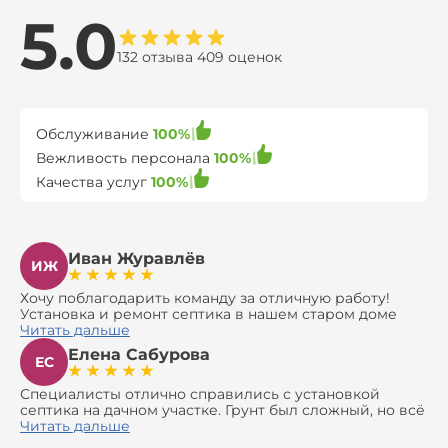
5.0
132 отзыва 409 оценок
Обслуживание
100%
Вежливость персонала
100%
Качества услуг
100%
Иван Журавлёв
ИЖ
Хочу поблагодарить команду за отличную работу!
Установка и ремонт септика в нашем старом доме
оказались сложной задачей, но ребята справились на
Читать дальше
все 100%. Всё сделали аккуратно и профессионально.
Елена Сабурова
Давали полезные рекомендации, не пытались
ЕС
навязать ничего лишнего, помогли с выбором и
доставкой материалов, что позволило нам
Специалисты отлично справились с установкой
сэкономить. Выполнили монтаж и демонтаж
септика на дачном участке. Грунт был сложный, но всё
оборудования, заменили трубы, обновили
сделали быстро и аккуратно. Помогли выбрать
Читать дальше
вентиляцию и электрику. Качество работы отличное,
модель, закупили материалы, убрали за собой. Цена