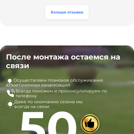
а цена приятно удивила. Теперь септик работает как
разумная, септик работает безупречно. Рекомендую!
часы, и мы очень довольны результатом! Рекомендуем
эту компанию всем, кто ищет надёжных
Больше отзывов
специалистов!
После монтажа остаемся на
связи
Осуществляем плановое обслуживание
автономных канализаций
Всегда поможем и
проконсультируем по
телефону
Даже по окончанию сезона
мы
50
всегда на связи