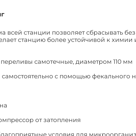
нг
 всей станции позволяет сбрасывать без 
елает станцию более устойчивой к химии 
 переливы самотечные, диаметром 110 мм
и самостоятельно с помощью фекального 
на
омпрессор от затопления
 благоприятные условия для микрооргани