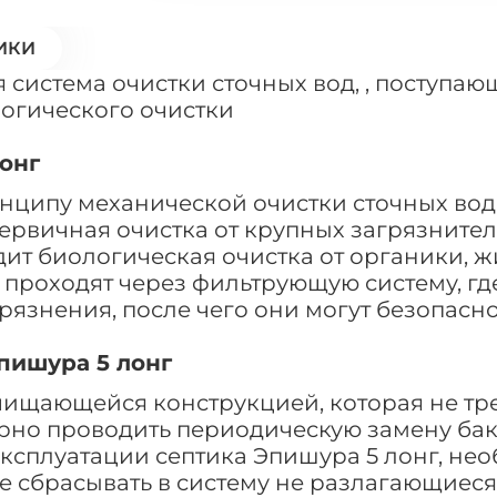
ИКИ
 система очистки сточных вод, , поступающ
огического очистки
онг
нципу механической очистки сточных вод.
первичная очистка от крупных загрязнител
одит биологическая очистка от органики, ж
ы проходят через фильтрующую систему, г
язнения, после чего они могут безопасн
пишура 5 лонг
чищающейся конструкцией, которая не тр
рно проводить периодическую замену бак
ксплуатации септика Эпишура 5 лонг, не
 не сбрасывать в систему не разлагающиес