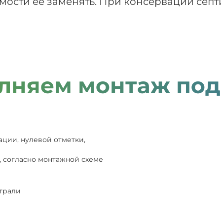
ости ее заменять. При консервации септ
лняем монтаж под
ации, нулевой отметки,
, согласно монтажной схеме
страли