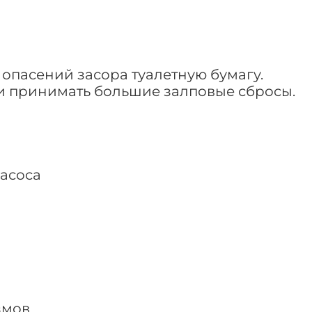
опасений засора туалетную бумагу.
и принимать большие залповые сбросы.
насоса
змов