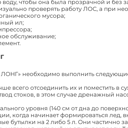
воду, чтобы она была прозрачной и без з
визуально проверять работу ЛОС, а при н
рганического мусора;
чный ил;
омпрессора;
сное обслуживание;
лемент.
НГ
0 ЛОНГ» необходимо выполнить следующие
чше всего отсоединить их и поместить в с
вод стоков, в этом случае дренажный нас
льного уровня (140 см от дна до поверхн
ии, когда начинает формироваться лед, 
ые бутылки на 2 либо 5 л. Они частично 