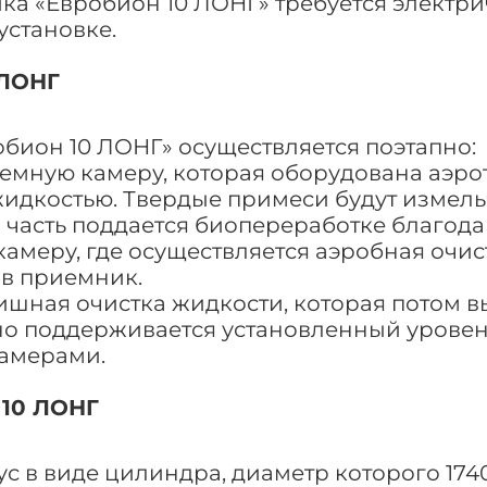
ка «Евробион 10 ЛОНГ» требуется электриче
установке.
 ЛОНГ
обион 10 ЛОНГ» осуществляется поэтапно:
иемную камеру, которая оборудована аэро
идкостью. Твердые примеси будут измель
я часть поддается биопереработке благода
амеру, где осуществляется аэробная очист
в приемник.
ишная очистка жидкости, которая потом в
о поддерживается установленный уровень 
камерами.
 10 ЛОНГ
с в виде цилиндра, диаметр которого 1740 