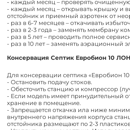
- каждый месяц – проверять очищенную 
- каждый месяц – открывать крышку и 
отстойник и приемный аэротенк от нео
- раз в 6-7 месяцев – откачивать избыто
- раз в 2-3 года – заменять мембрану к
- раз в 5 лет – проводить полное серви
- раз в 10 лет – заменять аэрационный э
Консервация Септик Евробион 10 ЛО
Для консервации септика «Евробион 1
- Остановить подачу стоков.
- Обесточить станцию и компрессор (лу
- Если модель имеет принудительный от
хранение в помещение.
- Запрещается откачка ила ниже минима
внутреннего напряжения корпуса станц
отстойника размещают по 2-3 пластиков