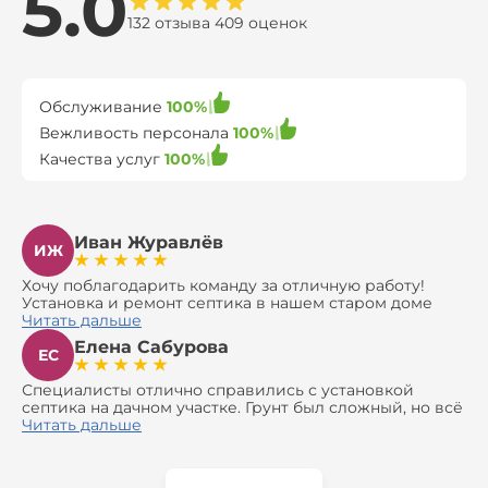
5.0
132 отзыва 409 оценок
Обслуживание
100%
Вежливость персонала
100%
Качества услуг
100%
Иван Журавлёв
ИЖ
Хочу поблагодарить команду за отличную работу!
Установка и ремонт септика в нашем старом доме
оказались сложной задачей, но ребята справились на
Читать дальше
все 100%. Всё сделали аккуратно и профессионально.
Елена Сабурова
Давали полезные рекомендации, не пытались
ЕС
навязать ничего лишнего, помогли с выбором и
доставкой материалов, что позволило нам
Специалисты отлично справились с установкой
сэкономить. Выполнили монтаж и демонтаж
септика на дачном участке. Грунт был сложный, но всё
оборудования, заменили трубы, обновили
сделали быстро и аккуратно. Помогли выбрать
Читать дальше
вентиляцию и электрику. Качество работы отличное,
модель, закупили материалы, убрали за собой. Цена
а цена приятно удивила. Теперь септик работает как
разумная, септик работает безупречно. Рекомендую!
часы, и мы очень довольны результатом! Рекомендуем