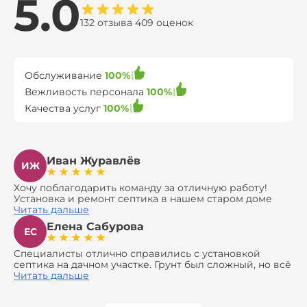
5.0
132 отзыва 409 оценок
Обслуживание
100%
Вежливость персонала
100%
Качества услуг
100%
Иван Журавлёв
ИЖ
Хочу поблагодарить команду за отличную работу!
Установка и ремонт септика в нашем старом доме
оказались сложной задачей, но ребята справились на
Читать дальше
все 100%. Всё сделали аккуратно и профессионально.
Елена Сабурова
Давали полезные рекомендации, не пытались
ЕС
навязать ничего лишнего, помогли с выбором и
доставкой материалов, что позволило нам
Специалисты отлично справились с установкой
сэкономить. Выполнили монтаж и демонтаж
септика на дачном участке. Грунт был сложный, но всё
оборудования, заменили трубы, обновили
сделали быстро и аккуратно. Помогли выбрать
Читать дальше
вентиляцию и электрику. Качество работы отличное,
модель, закупили материалы, убрали за собой. Цена
а цена приятно удивила. Теперь септик работает как
разумная, септик работает безупречно. Рекомендую!