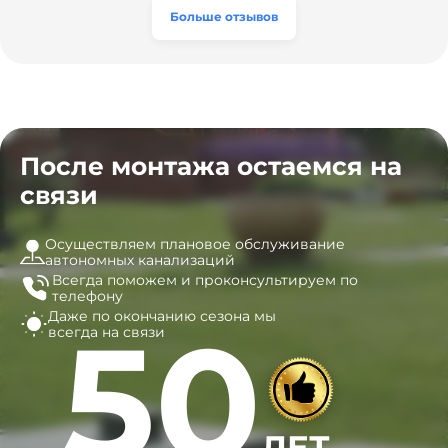
часы, и мы очень довольны результатом! Рекомендуем
эту компанию всем, кто ищет надёжных
Больше отзывов
специалистов!
После монтажа остаемся на
связи
Осуществляем плановое обслуживание
автономных канализаций
Всегда поможем и
проконсультируем по
телефону
Даже по окончанию сезона
мы
50
всегда на связи
ЛЕТ