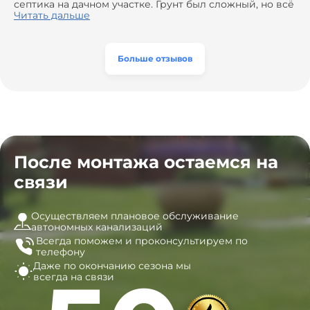
сэкономить. Выполнили монтаж и демонтаж
септика на дачном участке. Грунт был сложный, но всё
оборудования, заменили трубы, обновили
сделали быстро и аккуратно. Помогли выбрать
Читать дальше
вентиляцию и электрику. Качество работы отличное,
модель, закупили материалы, убрали за собой. Цена
а цена приятно удивила. Теперь септик работает как
разумная, септик работает безупречно. Рекомендую!
часы, и мы очень довольны результатом! Рекомендуем
эту компанию всем, кто ищет надёжных
Больше отзывов
специалистов!
После монтажа остаемся на
связи
Осуществляем плановое обслуживание
автономных канализаций
Всегда поможем и
проконсультируем по
телефону
Даже по окончанию сезона
мы
всегда на связи