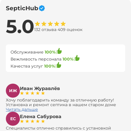
SepticHub
5.0
132 отзыва 409 оценок
Обслуживание
100%
Вежливость персонала
100%
Качества услуг
100%
Иван Журавлёв
ИЖ
Хочу поблагодарить команду за отличную работу!
Установка и ремонт септика в нашем старом доме
оказались сложной задачей, но ребята справились на
Читать дальше
все 100%. Всё сделали аккуратно и профессионально.
Елена Сабурова
Давали полезные рекомендации, не пытались
ЕС
навязать ничего лишнего, помогли с выбором и
доставкой материалов, что позволило нам
Специалисты отлично справились с установкой