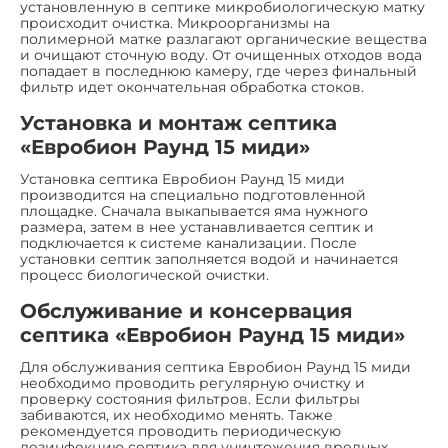
установленную в септике микробиологическую матку
происходит очистка. Микроорганизмы на
полимерной матке разлагают органические вещества
и очищают сточную воду. От очищенных отходов вода
попадает в последнюю камеру, где через финальный
фильтр идет окончательная обработка стоков.
Установка и монтаж септика
«Евробион Раунд 15 миди»
Установка септика Евробион Раунд 15 миди
производится на специально подготовленной
площадке. Сначала выкапывается яма нужного
размера, затем в нее устанавливается септик и
подключается к системе канализации. После
установки септик заполняется водой и начинается
процесс биологической очистки.
Обслуживание и консервация
септика «Евробион Раунд 15 миди»
Для обслуживания септика Евробион Раунд 15 миди
необходимо проводить регулярную очистку и
проверку состояния фильтров. Если фильтры
забиваются, их необходимо менять. Также
рекомендуется проводить периодическую
дезинфекцию септика для уничтожения вредных