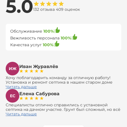
5.0
132 отзыва 409 оценок
Обслуживание
100%
Вежливость персонала
100%
Качества услуг
100%
Иван Журавлёв
ИЖ
Хочу поблагодарить команду за отличную работу!
Установка и ремонт септика в нашем старом доме
оказались сложной задачей, но ребята справились на
Читать дальше
все 100%. Всё сделали аккуратно и профессионально.
Елена Сабурова
Давали полезные рекомендации, не пытались
ЕС
навязать ничего лишнего, помогли с выбором и
доставкой материалов, что позволило нам
Специалисты отлично справились с установкой
сэкономить. Выполнили монтаж и демонтаж
септика на дачном участке. Грунт был сложный, но всё
оборудования, заменили трубы, обновили
сделали быстро и аккуратно. Помогли выбрать
Читать дальше
вентиляцию и электрику. Качество работы отличное,
модель, закупили материалы, убрали за собой. Цена
а цена приятно удивила. Теперь септик работает как
разумная, септик работает безупречно. Рекомендую!