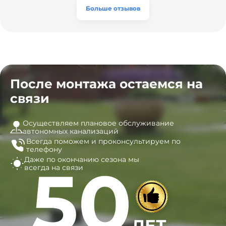
часы, и мы очень довольны результатом! Рекомендуем
эту компанию всем, кто ищет надёжных
Больше отзывов
специалистов!
После монтажа остаемся на
связи
Осуществляем плановое обслуживание
автономных канализаций
Всегда поможем и
проконсультируем по
телефону
Даже по окончанию сезона
мы
50
всегда на связи
ЛЕТ