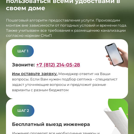
пользоваться всеми удобствами в
своем доме
Пошаговый алгоритм предоставления услуги. Производим
монтаж вне зависимости от погодных условий и времени года.
Также учитываем все требования к размещению канализации
согласно нормам СНиП
ШАГ 1
Звоните:
+7 (812) 214-05-28
оставьте заявку
Или
.
Менеджер ответит на Ваши
вопросы. Если Вам нужен подбор септика – специалист
задаст уточняющие вопросы и предложит разные
варианты с разным бюджетом
ШАГ 2
Бесплатный выезд инженера
Инженер проведет все необходимые замеры и