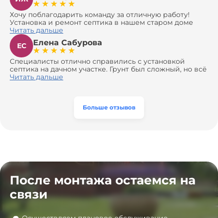
Хочу поблагодарить команду за отличную работу!
Установка и ремонт септика в нашем старом доме
оказались сложной задачей, но ребята справились на
Читать дальше
все 100%. Всё сделали аккуратно и профессионально.
Елена Сабурова
Давали полезные рекомендации, не пытались
ЕС
навязать ничего лишнего, помогли с выбором и
доставкой материалов, что позволило нам
Специалисты отлично справились с установкой
сэкономить. Выполнили монтаж и демонтаж
септика на дачном участке. Грунт был сложный, но всё
оборудования, заменили трубы, обновили
сделали быстро и аккуратно. Помогли выбрать
Читать дальше
вентиляцию и электрику. Качество работы отличное,
модель, закупили материалы, убрали за собой. Цена
а цена приятно удивила. Теперь септик работает как
разумная, септик работает безупречно. Рекомендую!
часы, и мы очень довольны результатом! Рекомендуем
эту компанию всем, кто ищет надёжных
Больше отзывов
специалистов!
После монтажа остаемся на
связи