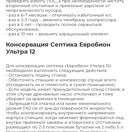
проверять работу ЛОС, а при необходимости чистить
вторичный отстойник и приемный аэротенк от
неорганического мусора;
- раз в 6-7 месяцев – откачивать избыточный ил;
- раз в 2-3 года – заменять мембрану компрессора;
- раз в 5 лет – проводить полное сервисное
обслуживание;
- раз в 10 лет – заменять аэрационный элемент.
Консервация Септика Евробион
Ультра 12
Для консервации септика «Евробион Ультра 12»
необходимо выполнить следующие действия:
- Остановить подачу стоков.
- Обесточить станцию и компрессор (лучше всего
отсоединить их и поместить в сухом помещении).
- Если модель имеет принудительный отвод стоков, в
этом случае дренажный насос отключают и тоже
убирают на хранение в помещение.
- Запрещается откачка ила ниже минимального
уровня (140 см от дна до поверхности жидкости).
Чтобы компенсировать внутреннего напряжения
корпуса станции, когда начинает формироваться лед,
внутри приемной камеры и вторичного отстойника
размещают по 2-3 пластиковые бутылки на 2 либо 5 л.
Они частично заполнены песком. Они должны