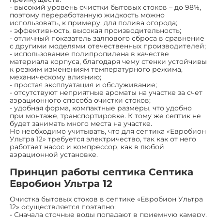
- высокий уровень очистки бытовых стоков – до 98%,
поэтому переработанную жидкость можно
использовать, к примеру, для полива огорода;
- эффективность, высокая производительность;
- отличный показатель залпового сброса в сравнение
с другими моделями отечественных производителей;
- использование полипропилена в качестве
материала корпуса, благодаря чему стенки устойчивы
к резким изменениям температурного режима,
механическому влиянию;
- простая эксплуатация и обслуживание;
- отсутствуют неприятные ароматы на участке за счет
аэрационного способа очистки стоков;
- удобная форма, компактные размеры, что удобно
при монтаже, транспортировке. К тому же септик не
будет занимать много места на участке.
Но необходимо учитывать, что для септика «Евробион
Ультра 12» требуется электричество, так как от него
работает насос и компрессор, как в любой
аэрационной установке.
Принцип работы септика Септика
Евробион Ультра 12
Очистка бытовых стоков в септике «Евробион Ультра
12» осуществляется поэтапно:
- Сначала сточные воды попадают в приемную камеру,