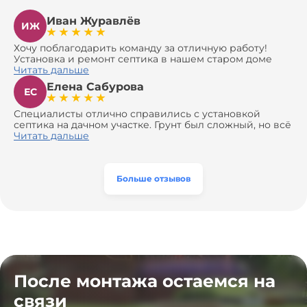
Иван Журавлёв
ИЖ
Хочу поблагодарить команду за отличную работу!
Установка и ремонт септика в нашем старом доме
оказались сложной задачей, но ребята справились на
Читать дальше
все 100%. Всё сделали аккуратно и профессионально.
Елена Сабурова
Давали полезные рекомендации, не пытались
ЕС
навязать ничего лишнего, помогли с выбором и
доставкой материалов, что позволило нам
Специалисты отлично справились с установкой
сэкономить. Выполнили монтаж и демонтаж
септика на дачном участке. Грунт был сложный, но всё
оборудования, заменили трубы, обновили
сделали быстро и аккуратно. Помогли выбрать
Читать дальше
вентиляцию и электрику. Качество работы отличное,
модель, закупили материалы, убрали за собой. Цена
а цена приятно удивила. Теперь септик работает как
разумная, септик работает безупречно. Рекомендую!
часы, и мы очень довольны результатом! Рекомендуем
эту компанию всем, кто ищет надёжных
Больше отзывов
специалистов!
После монтажа остаемся на
связи