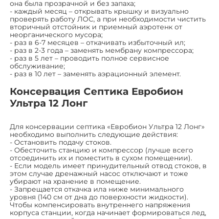
она была прозрачной и без запаха;
- каждый месяц – открывать крышку и визуально
проверять работу ЛОС, а при необходимости чистить
вторичный отстойник и приемный аэротенк от
неорганического мусора;
- раз в 6-7 месяцев – откачивать избыточный ил;
- раз в 2-3 года – заменять мембрану компрессора;
- раз в 5 лет – проводить полное сервисное
обслуживание;
- раз в 10 лет – заменять аэрационный элемент.
Консервация Септика Евробион
Ультра 12 Лонг
Для консервации септика «Евробион Ультра 12 Лонг»
необходимо выполнить следующие действия:
- Остановить подачу стоков.
- Обесточить станцию и компрессор (лучше всего
отсоединить их и поместить в сухом помещении).
- Если модель имеет принудительный отвод стоков, в
этом случае дренажный насос отключают и тоже
убирают на хранение в помещение.
- Запрещается откачка ила ниже минимального
уровня (140 см от дна до поверхности жидкости).
Чтобы компенсировать внутреннего напряжения
корпуса станции, когда начинает формироваться лед,