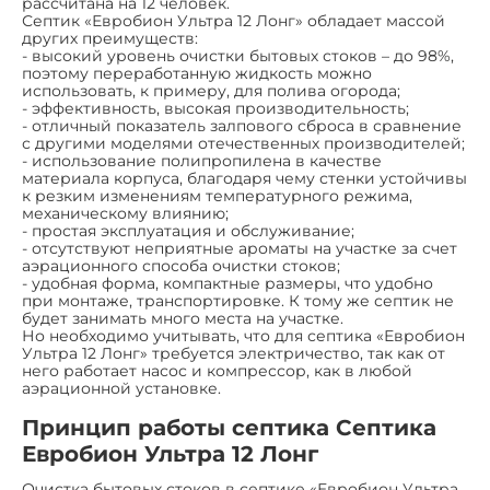
рассчитана на 12 человек.
Септик «Евробион Ультра 12 Лонг» обладает массой
других преимуществ:
- высокий уровень очистки бытовых стоков – до 98%,
поэтому переработанную жидкость можно
использовать, к примеру, для полива огорода;
- эффективность, высокая производительность;
- отличный показатель залпового сброса в сравнение
с другими моделями отечественных производителей;
- использование полипропилена в качестве
материала корпуса, благодаря чему стенки устойчивы
к резким изменениям температурного режима,
механическому влиянию;
- простая эксплуатация и обслуживание;
- отсутствуют неприятные ароматы на участке за счет
аэрационного способа очистки стоков;
- удобная форма, компактные размеры, что удобно
при монтаже, транспортировке. К тому же септик не
будет занимать много места на участке.
Но необходимо учитывать, что для септика «Евробион
Ультра 12 Лонг» требуется электричество, так как от
него работает насос и компрессор, как в любой
аэрационной установке.
Принцип работы септика Септика
Евробион Ультра 12 Лонг
Очистка бытовых стоков в септике «Евробион Ультра