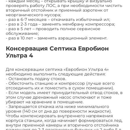
- каждый месяц – открывать крышку и визуально
проверять работу ЛОС, а при необходимости чистить
вторичный отстойник и приемный аэротенк от
неорганического мусора;
- раз в 6-7 месяцев – откачивать избыточный ил;
- раз в 2-3 года – заменять мембрану компрессора;
- раз в 5 лет – проводить полное сервисное
обслуживание;
- раз в 10 лет – заменять аэрационный элемент.
Консервация Септика Евробион
Ультра 4
Для консервации септика «Евробион Ультра 4»
необходимо выполнить следующие действия:
- Остановить подачу стоков.
- Обесточить станцию и компрессор (лучше всего
отсоединить их и поместить в сухом помещении).
- Если модель имеет принудительный отвод стоков, в
этом случае дренажный насос отключают и тоже
убирают на хранение в помещение.
- Запрещается откачка ила ниже минимального
уровня (140 см от дна до поверхности жидкости).
Чтобы компенсировать внутреннего напряжения
корпуса станции, когда начинает формироваться лед,
внутри приемной камеры и вторичного отстойника
размещают по 2-3 пластиковые бутылки на 2 либо 5 л.