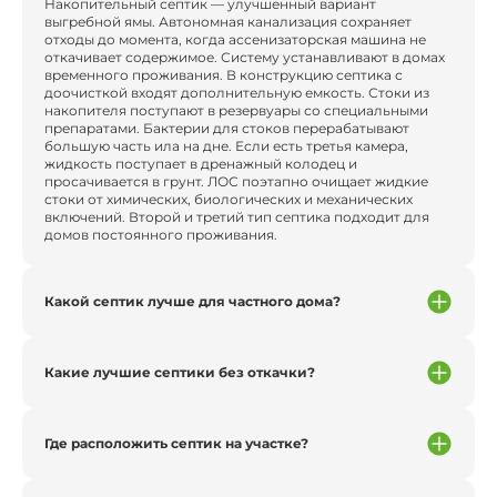
Накопительный септик — улучшенный вариант
выгребной ямы. Автономная канализация сохраняет
отходы до момента, когда ассенизаторская машина не
откачивает содержимое. Систему устанавливают в домах
временного проживания. В конструкцию септика с
доочисткой входят дополнительную емкость. Стоки из
накопителя поступают в резервуары со специальными
препаратами. Бактерии для стоков перерабатывают
большую часть ила на дне. Если есть третья камера,
жидкость поступает в дренажный колодец и
просачивается в грунт. ЛОС поэтапно очищает жидкие
стоки от химических, биологических и механических
включений. Второй и третий тип септика подходит для
домов постоянного проживания.
Какой септик лучше для частного дома?
Какие лучшие септики без откачки?
Где расположить септик на участке?