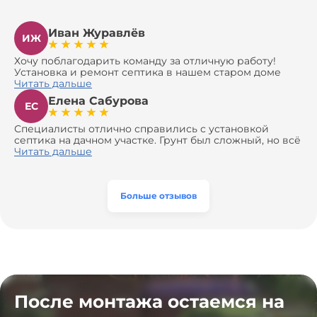
Иван Журавлёв
ИЖ
Хочу поблагодарить команду за отличную работу!
Установка и ремонт септика в нашем старом доме
оказались сложной задачей, но ребята справились на
Читать дальше
все 100%. Всё сделали аккуратно и профессионально.
Елена Сабурова
Давали полезные рекомендации, не пытались
ЕС
навязать ничего лишнего, помогли с выбором и
доставкой материалов, что позволило нам
Специалисты отлично справились с установкой
сэкономить. Выполнили монтаж и демонтаж
септика на дачном участке. Грунт был сложный, но всё
оборудования, заменили трубы, обновили
сделали быстро и аккуратно. Помогли выбрать
Читать дальше
вентиляцию и электрику. Качество работы отличное,
модель, закупили материалы, убрали за собой. Цена
а цена приятно удивила. Теперь септик работает как
разумная, септик работает безупречно. Рекомендую!
часы, и мы очень довольны результатом! Рекомендуем
эту компанию всем, кто ищет надёжных
Больше отзывов
специалистов!
После монтажа остаемся на