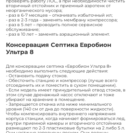
проверять работу ЛОС, а при необходимости чистить
вторичный отстойник и приемный аэротенк от
неорганического мусора;
- раз в 6-7 месяцев – откачивать избыточный ил;
- раз в 2-3 года – заменять мембрану компрессора;
- раз в 5 лет – проводить полное сервисное
обслуживание;
- раз в 10 лет – заменять аэрационный элемент.
Консервация Септика Евробион
Ультра 8
Для консервации септика «Евробион Ультра 8»
необходимо выполнить следующие действия:
- Остановить подачу стоков.
- Обесточить станцию и компрессор (лучше всего
отсоединить их и поместить в сухом помещении).
- Если модель имеет принудительный отвод стоков, в
этом случае дренажный насос отключают и тоже
убирают на хранение в помещение.
- Запрещается откачка ила ниже минимального
уровня (140 см от дна до поверхности жидкости).
Чтобы компенсировать внутреннего напряжения
корпуса станции, когда начинает формироваться лед,
внутри приемной камеры и вторичного отстойника
размещают по 2-3 пластиковые бутылки на 2 либо 5 л.
Они частично заполнены песком. Они должны