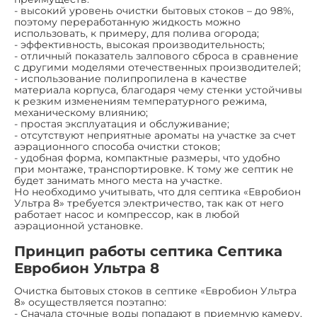
- высокий уровень очистки бытовых стоков – до 98%,
поэтому переработанную жидкость можно
использовать, к примеру, для полива огорода;
- эффективность, высокая производительность;
- отличный показатель залпового сброса в сравнение
с другими моделями отечественных производителей;
- использование полипропилена в качестве
материала корпуса, благодаря чему стенки устойчивы
к резким изменениям температурного режима,
механическому влиянию;
- простая эксплуатация и обслуживание;
- отсутствуют неприятные ароматы на участке за счет
аэрационного способа очистки стоков;
- удобная форма, компактные размеры, что удобно
при монтаже, транспортировке. К тому же септик не
будет занимать много места на участке.
Но необходимо учитывать, что для септика «Евробион
Ультра 8» требуется электричество, так как от него
работает насос и компрессор, как в любой
аэрационной установке.
Принцип работы септика Септика
Евробион Ультра 8
Очистка бытовых стоков в септике «Евробион Ультра
8» осуществляется поэтапно:
- Сначала сточные воды попадают в приемную камеру,