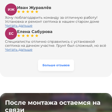
Иван Журавлёв
ИЖ
Хочу поблагодарить команду за отличную работу!
Установка и ремонт септика в нашем старом доме
оказались сложной задачей, но ребята справились на
Читать дальше
все 100%. Всё сделали аккуратно и профессионально.
Елена Сабурова
Давали полезные рекомендации, не пытались
ЕС
навязать ничего лишнего, помогли с выбором и
доставкой материалов, что позволило нам
Специалисты отлично справились с установкой
сэкономить. Выполнили монтаж и демонтаж
септика на дачном участке. Грунт был сложный, но всё
оборудования, заменили трубы, обновили
сделали быстро и аккуратно. Помогли выбрать
Читать дальше
вентиляцию и электрику. Качество работы отличное,
модель, закупили материалы, убрали за собой. Цена
а цена приятно удивила. Теперь септик работает как
разумная, септик работает безупречно. Рекомендую!
часы, и мы очень довольны результатом! Рекомендуем
эту компанию всем, кто ищет надёжных
Больше отзывов
специалистов!
После монтажа остаемся на
связи