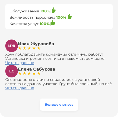
Обслуживание
100%
Вежливость персонала
100%
Качества услуг
100%
Иван Журавлёв
ИЖ
Хочу поблагодарить команду за отличную работу!
Установка и ремонт септика в нашем старом доме
оказались сложной задачей, но ребята справились на
Читать дальше
все 100%. Всё сделали аккуратно и профессионально.
Елена Сабурова
Давали полезные рекомендации, не пытались
ЕС
навязать ничего лишнего, помогли с выбором и
доставкой материалов, что позволило нам
Специалисты отлично справились с установкой
сэкономить. Выполнили монтаж и демонтаж
септика на дачном участке. Грунт был сложный, но всё
оборудования, заменили трубы, обновили
сделали быстро и аккуратно. Помогли выбрать
Читать дальше
вентиляцию и электрику. Качество работы отличное,
модель, закупили материалы, убрали за собой. Цена
а цена приятно удивила. Теперь септик работает как
разумная, септик работает безупречно. Рекомендую!
часы, и мы очень довольны результатом! Рекомендуем
эту компанию всем, кто ищет надёжных
Больше отзывов
специалистов!