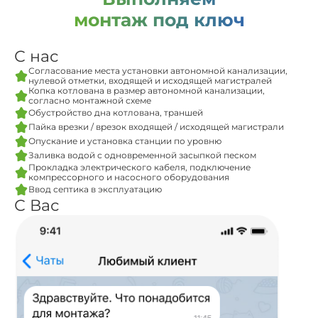
монтаж под ключ
С нас
Согласование места установки автономной канализации,
нулевой отметки, входящей и исходящей магистралей
Копка котлована в размер автономной канализации,
согласно монтажной схеме
Обустройство дна котлована, траншей
Пайка врезки / врезок входящей / исходящей магистрали
Опускание и установка станции по уровню
Заливка водой с одновременной засыпкой песком
Прокладка электрического кабеля, подключение
компрессорного и насосного оборудования
Ввод септика в эксплуатацию
С Вас