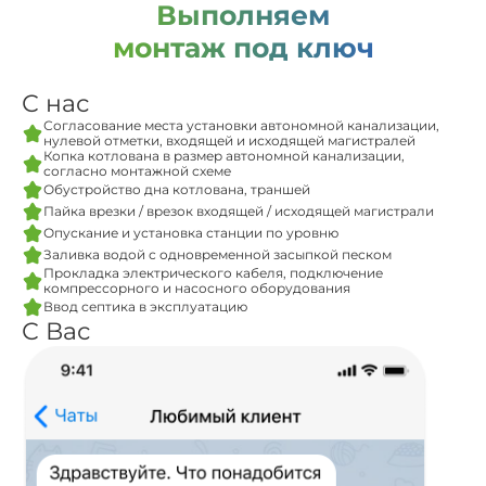
Выполняем
монтаж под ключ
С нас
Согласование места установки автономной канализации,
нулевой отметки, входящей и исходящей магистралей
Копка котлована в размер автономной канализации,
согласно монтажной схеме
Обустройство дна котлована, траншей
Пайка врезки / врезок входящей / исходящей магистрали
Опускание и установка станции по уровню
Заливка водой с одновременной засыпкой песком
Прокладка электрического кабеля, подключение
компрессорного и насосного оборудования
Ввод септика в эксплуатацию
С Вас