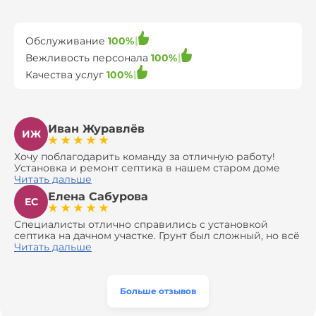
Обслуживание
100%
Вежливость персонала
100%
Качества услуг
100%
Иван Журавлёв
ИЖ
Хочу поблагодарить команду за отличную работу!
Установка и ремонт септика в нашем старом доме
оказались сложной задачей, но ребята справились на
Читать дальше
все 100%. Всё сделали аккуратно и профессионально.
Елена Сабурова
Давали полезные рекомендации, не пытались
ЕС
навязать ничего лишнего, помогли с выбором и
доставкой материалов, что позволило нам
Специалисты отлично справились с установкой
сэкономить. Выполнили монтаж и демонтаж
септика на дачном участке. Грунт был сложный, но всё
оборудования, заменили трубы, обновили
сделали быстро и аккуратно. Помогли выбрать
Читать дальше
вентиляцию и электрику. Качество работы отличное,
модель, закупили материалы, убрали за собой. Цена
а цена приятно удивила. Теперь септик работает как
разумная, септик работает безупречно. Рекомендую!
часы, и мы очень довольны результатом! Рекомендуем
эту компанию всем, кто ищет надёжных
Больше отзывов
специалистов!