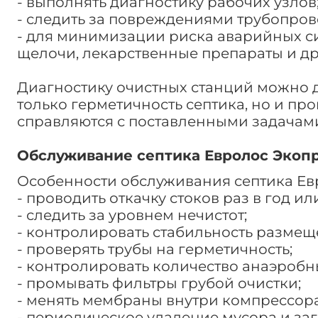
- выполнять диагностику рабочих узлов
- следить за повреждениями трубопров
- для минимизации риска аварийных с
щелочи, лекарственные препараты и д
Диагностику очистных станций можно 
только герметичность септика, но и п
справляются с поставленными задачами
Обслуживание септика Евролос Экоп
Особенности обслуживания септика Ев
- проводить откачку стоков раз в год и
- следить за уровнем нечистот;
- контролировать стабильность размещ
- проверять трубы на герметичность;
- контролировать количество анаэробн
- промывать фильтры грубой очистки;
- менять мембраны внутри компрессора
- периодическое удаление мусора и за