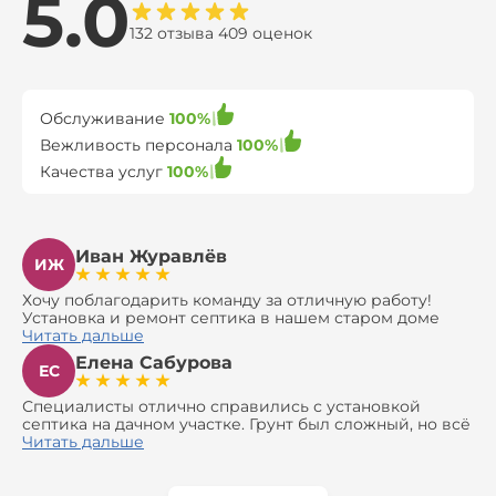
5.0
132 отзыва 409 оценок
Обслуживание
100%
Вежливость персонала
100%
Качества услуг
100%
Иван Журавлёв
ИЖ
Хочу поблагодарить команду за отличную работу!
Установка и ремонт септика в нашем старом доме
оказались сложной задачей, но ребята справились на
Читать дальше
все 100%. Всё сделали аккуратно и профессионально.
Елена Сабурова
Давали полезные рекомендации, не пытались
ЕС
навязать ничего лишнего, помогли с выбором и
доставкой материалов, что позволило нам
Специалисты отлично справились с установкой
сэкономить. Выполнили монтаж и демонтаж
септика на дачном участке. Грунт был сложный, но всё
оборудования, заменили трубы, обновили
сделали быстро и аккуратно. Помогли выбрать
Читать дальше
вентиляцию и электрику. Качество работы отличное,
модель, закупили материалы, убрали за собой. Цена
а цена приятно удивила. Теперь септик работает как
разумная, септик работает безупречно. Рекомендую!
часы, и мы очень довольны результатом! Рекомендуем