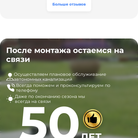
эту компанию всем, кто ищет надёжных
Больше отзывов
специалистов!
После монтажа остаемся на
связи
Осуществляем плановое обслуживание
автономных канализаций
Всегда поможем и
проконсультируем по
телефону
Даже по окончанию сезона
мы
50
всегда на связи
ЛЕТ