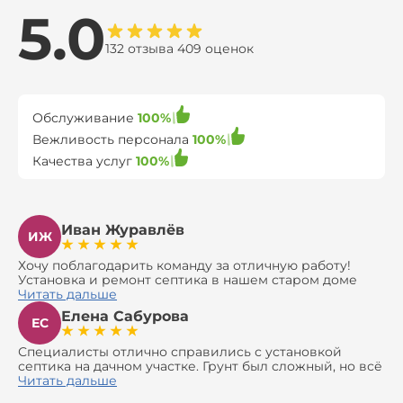
5.0
132 отзыва 409 оценок
Обслуживание
100%
Вежливость персонала
100%
Качества услуг
100%
Иван Журавлёв
ИЖ
Хочу поблагодарить команду за отличную работу!
Установка и ремонт септика в нашем старом доме
оказались сложной задачей, но ребята справились на
Читать дальше
все 100%. Всё сделали аккуратно и профессионально.
Елена Сабурова
Давали полезные рекомендации, не пытались
ЕС
навязать ничего лишнего, помогли с выбором и
доставкой материалов, что позволило нам
Специалисты отлично справились с установкой
сэкономить. Выполнили монтаж и демонтаж
септика на дачном участке. Грунт был сложный, но всё
оборудования, заменили трубы, обновили
сделали быстро и аккуратно. Помогли выбрать
Читать дальше
вентиляцию и электрику. Качество работы отличное,
модель, закупили материалы, убрали за собой. Цена