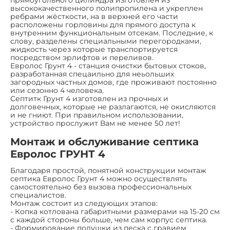
высококачественного полипропилена и укреплен
ребрами жёсткости, на в верхней его части
расположены горловины для прямого доступа к
внутренним функциональным отсекам. Последние, к
слову, разделены специальными перегородками,
жидкость через которые транспортируется
посредством эрлифтов и переливов.
Евролос Грунт 4 - станция очистки бытовых стоков,
разработанная спецаильно для неьольших
загородных частных домов, где проживают постоянно
или сезонно 4 человека.
Септитк Грунт 4 изготовлен из прочных и
долговечных, которые не разлагаются, не окисляются
и не гниют. При правильном использовании,
устройство прослужит Вам не менее 50 лет!
Монтаж и обслуживание септика
Евролос ГРУНТ 4
Благодаря простой, понятной конструкции монтаж
септика Евролос Грунт 4 можно осуществлять
самостоятельно без вызова профессиональных
специалистов.
Монтаж состоит из следующих этапов:
- Копка котлована габаритными размерами на 15-20 см
с каждой стороны больше, чем сам корпус септика.
- Формирование подушки из песка с гравием