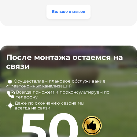
а цена приятно удивила. Теперь септик работает как
разумная, септик работает безупречно. Рекомендую!
часы, и мы очень довольны результатом! Рекомендуем
эту компанию всем, кто ищет надёжных
Больше отзывов
специалистов!
После монтажа остаемся на
связи
Осуществляем плановое обслуживание
автономных канализаций
Всегда поможем и
проконсультируем по
телефону
Даже по окончанию сезона
мы
50
всегда на связи