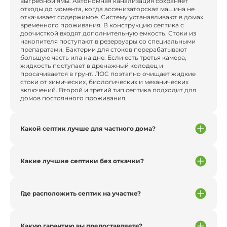
выгребной ямы. Автономная канализация сохраняет
отходы до момента, когда ассенизаторская машина не
откачивает содержимое. Систему устанавливают в домах
временного проживания. В конструкцию септика с
доочисткой входят дополнительную емкость. Стоки из
накопителя поступают в резервуары со специальными
препаратами. Бактерии для стоков перерабатывают
большую часть ила на дне. Если есть третья камера,
жидкость поступает в дренажный колодец и
просачивается в грунт. ЛОС поэтапно очищает жидкие
стоки от химических, биологических и механических
включений. Второй и третий тип септика подходит для
домов постоянного проживания.
Какой септик лучше для частного дома?
Какие лучшие септики без откачки?
Где расположить септик на участке?
Какую гарантию вы предоставляете?