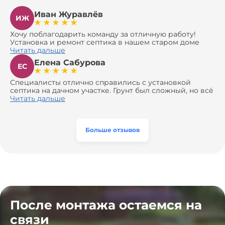
Иван Журавлёв
ИЖ
Хочу поблагодарить команду за отличную работу!
Установка и ремонт септика в нашем старом доме
оказались сложной задачей, но ребята справились на
Читать дальше
все 100%. Всё сделали аккуратно и профессионально.
Елена Сабурова
Давали полезные рекомендации, не пытались
ЕС
навязать ничего лишнего, помогли с выбором и
доставкой материалов, что позволило нам
Специалисты отлично справились с установкой
сэкономить. Выполнили монтаж и демонтаж
септика на дачном участке. Грунт был сложный, но всё
оборудования, заменили трубы, обновили
сделали быстро и аккуратно. Помогли выбрать
Читать дальше
вентиляцию и электрику. Качество работы отличное,
модель, закупили материалы, убрали за собой. Цена
а цена приятно удивила. Теперь септик работает как
разумная, септик работает безупречно. Рекомендую!
часы, и мы очень довольны результатом! Рекомендуем
эту компанию всем, кто ищет надёжных
Больше отзывов
специалистов!
После монтажа остаемся на
связи