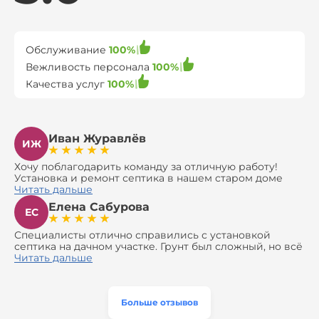
Обслуживание
100%
Вежливость персонала
100%
Качества услуг
100%
Иван Журавлёв
ИЖ
Хочу поблагодарить команду за отличную работу!
Установка и ремонт септика в нашем старом доме
оказались сложной задачей, но ребята справились на
Читать дальше
все 100%. Всё сделали аккуратно и профессионально.
Елена Сабурова
Давали полезные рекомендации, не пытались
ЕС
навязать ничего лишнего, помогли с выбором и
доставкой материалов, что позволило нам
Специалисты отлично справились с установкой
сэкономить. Выполнили монтаж и демонтаж
септика на дачном участке. Грунт был сложный, но всё
оборудования, заменили трубы, обновили
сделали быстро и аккуратно. Помогли выбрать
Читать дальше
вентиляцию и электрику. Качество работы отличное,
модель, закупили материалы, убрали за собой. Цена
а цена приятно удивила. Теперь септик работает как
разумная, септик работает безупречно. Рекомендую!
часы, и мы очень довольны результатом! Рекомендуем
эту компанию всем, кто ищет надёжных
Больше отзывов
специалистов!