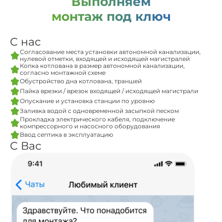
Выполняем
монтаж под ключ
С нас
Согласование места установки автономной канализации,
нулевой отметки, входящей и исходящей магистралей
Копка котлована в размер автономной канализации,
согласно монтажной схеме
Обустройство дна котлована, траншей
Пайка врезки / врезок входящей / исходящей магистрали
Опускание и установка станции по уровню
Заливка водой с одновременной засыпкой песком
Прокладка электрического кабеля, подключение
компрессорного и насосного оборудования
Ввод септика в эксплуатацию
С Вас