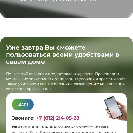
Уже завтра Вы сможете
пользоваться всеми удобствами в
своем доме
Пошаговый алгоритм предоставления услуги. Производим
монтаж вне зависимости от погодных условий и времени года.
Также учитываем все требования к размещению канализации
согласно нормам СНиП
ШАГ 1
Звоните:
+7 (812) 214-05-28
оставьте заявку
Или
.
Менеджер ответит на Ваши
вопросы. Если Вам нужен подбор септика – специалист