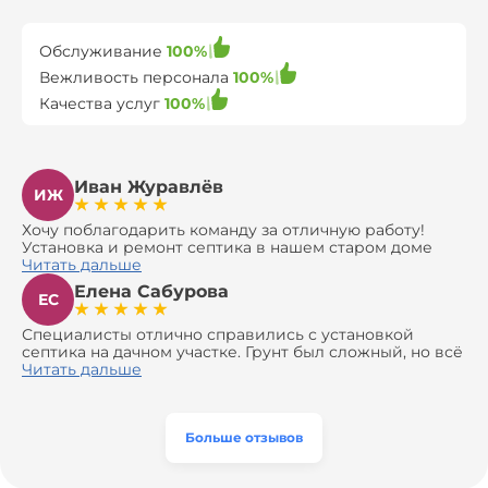
Обслуживание
100%
Вежливость персонала
100%
Качества услуг
100%
Иван Журавлёв
ИЖ
Хочу поблагодарить команду за отличную работу!
Установка и ремонт септика в нашем старом доме
оказались сложной задачей, но ребята справились на
Читать дальше
все 100%. Всё сделали аккуратно и профессионально.
Елена Сабурова
Давали полезные рекомендации, не пытались
ЕС
навязать ничего лишнего, помогли с выбором и
доставкой материалов, что позволило нам
Специалисты отлично справились с установкой
сэкономить. Выполнили монтаж и демонтаж
септика на дачном участке. Грунт был сложный, но всё
оборудования, заменили трубы, обновили
сделали быстро и аккуратно. Помогли выбрать
Читать дальше
вентиляцию и электрику. Качество работы отличное,
модель, закупили материалы, убрали за собой. Цена
а цена приятно удивила. Теперь септик работает как
разумная, септик работает безупречно. Рекомендую!
часы, и мы очень довольны результатом! Рекомендуем
эту компанию всем, кто ищет надёжных
Больше отзывов
специалистов!