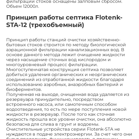
фильтрации стоков оснащены залповым сбросом.
Объем 12000л.
Принцип работы септика Flotenk-
STA-12 (трехобъемный)
Принцип работы станций очистки хозяйственно-
бытовых стоков строится по методу биологической
аэрационной фильтрации канализационных вод. В
основе данного метода лежит очищение жидкости
через насыщение сточных вод кислородом и
многоуровневый процесс фильтрации.
Многоступенчатая конструкция септика позволяет
добиться удаления органических и неорганических
соединений из отработанной жидкости благодаря
использованию аэробных, анаэробных бактерий и
биоферментов.
Полученная на выходе, очищенная вода удаляется из
резервуара принудительно, посредством
встроенного насоса, или самотечным способом
водоотведения, то есть по мере поступления новой
жидкости в резервуар. После того как сточная
жидкость прошла все уровни очистки, она абсолютно
безопасна для слива в грунт и водоемы.
Очистительные устройства серии Flotenk-STA не
нуждаются в подаче электроэнергии. За счет чего они
будут продолжать функционировать в прежнем