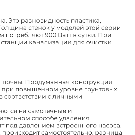
а. Это разновидность пластика,
 Толщина стенок у моделей этой серии
м потребляют 900 Ватт в сутки. При
 станции канализации для очистки
па почвы. Продуманная конструкция
е при повышенном уровне грунтовых
в соответствии с личными
яются на самотечные и
дительном способе удаления
т под давлением встроенного насоса.
, происходит самостоятельно, разница