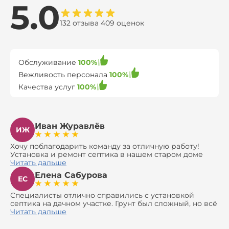
5.0
132 отзыва 409 оценок
Обслуживание
100%
Вежливость персонала
100%
Качества услуг
100%
Иван Журавлёв
ИЖ
Хочу поблагодарить команду за отличную работу!
Установка и ремонт септика в нашем старом доме
оказались сложной задачей, но ребята справились на
Читать дальше
все 100%. Всё сделали аккуратно и профессионально.
Елена Сабурова
Давали полезные рекомендации, не пытались
ЕС
навязать ничего лишнего, помогли с выбором и
доставкой материалов, что позволило нам
Специалисты отлично справились с установкой
сэкономить. Выполнили монтаж и демонтаж
септика на дачном участке. Грунт был сложный, но всё
оборудования, заменили трубы, обновили
сделали быстро и аккуратно. Помогли выбрать
Читать дальше
вентиляцию и электрику. Качество работы отличное,
модель, закупили материалы, убрали за собой. Цена
а цена приятно удивила. Теперь септик работает как
разумная, септик работает безупречно. Рекомендую!