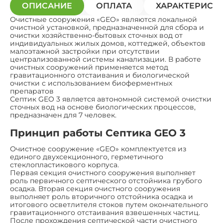
ОПИСАНИЕ
ОПЛАТА
ХАРАКТЕРИСТ
Очистные сооружения «GEO» являются локальной
очистной установкой, предназначенной для сбора и
очистки хозяйственно-бытовых сточных вод от
индивидуальных жилых домов, коттеджей, объектов
малоэтажной застройки при отсутствии
централизованной системы канализации. В работе
очистных сооружений применяется метод
гравитационного отстаивания и биологической
очистки с использованием биоферментных
препаратов
Септик GEO 3 является автономной системой очистки
сточных вод на основе биологических процессов,
предназначен для 7 человек.
Принцип работы Септика GEO 3
Очистное сооружение «GEO» комплектуется из
единого двухсекционного, герметичного
стеклопластикового корпуса.
Первая секция очистного сооружения выполняет
роль первичного септического отстойника грубого
осадка. Вторая секция очистного сооружения
выполняет роль вторичного отстойника осадка и
итогового осветлителя стоков путем окончательного
гравитационного отстаивания взвешенных частиц.
После прохождения септической части очистного