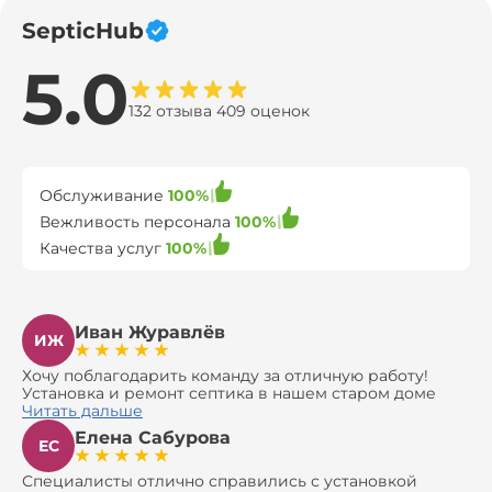
SepticHub
5.0
132 отзыва 409 оценок
Обслуживание
100%
Вежливость персонала
100%
Качества услуг
100%
Иван Журавлёв
ИЖ
Хочу поблагодарить команду за отличную работу!
Установка и ремонт септика в нашем старом доме
оказались сложной задачей, но ребята справились на
Читать дальше
все 100%. Всё сделали аккуратно и профессионально.
Елена Сабурова
Давали полезные рекомендации, не пытались
ЕС
навязать ничего лишнего, помогли с выбором и
доставкой материалов, что позволило нам
Специалисты отлично справились с установкой