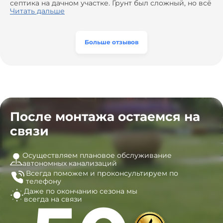
сэкономить. Выполнили монтаж и демонтаж
септика на дачном участке. Грунт был сложный, но всё
оборудования, заменили трубы, обновили
сделали быстро и аккуратно. Помогли выбрать
Читать дальше
вентиляцию и электрику. Качество работы отличное,
модель, закупили материалы, убрали за собой. Цена
а цена приятно удивила. Теперь септик работает как
разумная, септик работает безупречно. Рекомендую!
часы, и мы очень довольны результатом! Рекомендуем
эту компанию всем, кто ищет надёжных
Больше отзывов
специалистов!
После монтажа остаемся на
связи
Осуществляем плановое обслуживание
автономных канализаций
Всегда поможем и
проконсультируем по
телефону
Даже по окончанию сезона
мы
всегда на связи