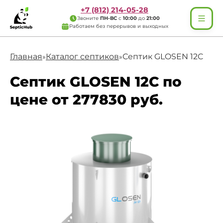
+7 (812) 214-05-28
Звоните
ПН-ВС
с
10:00
до
21:00
Работаем без перерывов и выходных
Главная
Каталог септиков
Септик GLOSEN 12C
»
»
Септик GLOSEN 12C по
цене от 277830 руб.