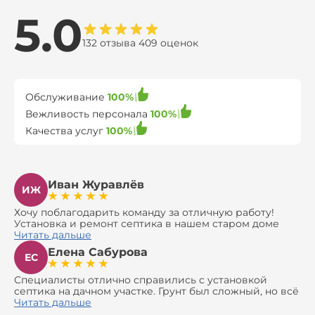
5.0
132 отзыва 409 оценок
Обслуживание
100%
Вежливость персонала
100%
Качества услуг
100%
Иван Журавлёв
ИЖ
Хочу поблагодарить команду за отличную работу!
Установка и ремонт септика в нашем старом доме
оказались сложной задачей, но ребята справились на
Читать дальше
все 100%. Всё сделали аккуратно и профессионально.
Елена Сабурова
Давали полезные рекомендации, не пытались
ЕС
навязать ничего лишнего, помогли с выбором и
доставкой материалов, что позволило нам
Специалисты отлично справились с установкой
сэкономить. Выполнили монтаж и демонтаж
септика на дачном участке. Грунт был сложный, но всё
оборудования, заменили трубы, обновили
сделали быстро и аккуратно. Помогли выбрать
Читать дальше
вентиляцию и электрику. Качество работы отличное,
модель, закупили материалы, убрали за собой. Цена