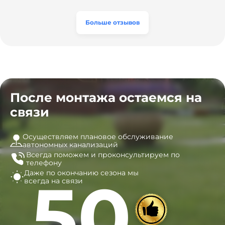
а цена приятно удивила. Теперь септик работает как
разумная, септик работает безупречно. Рекомендую!
часы, и мы очень довольны результатом! Рекомендуем
эту компанию всем, кто ищет надёжных
Больше отзывов
специалистов!
После монтажа остаемся на
связи
Осуществляем плановое обслуживание
автономных канализаций
Всегда поможем и
проконсультируем по
телефону
Даже по окончанию сезона
мы
50
всегда на связи