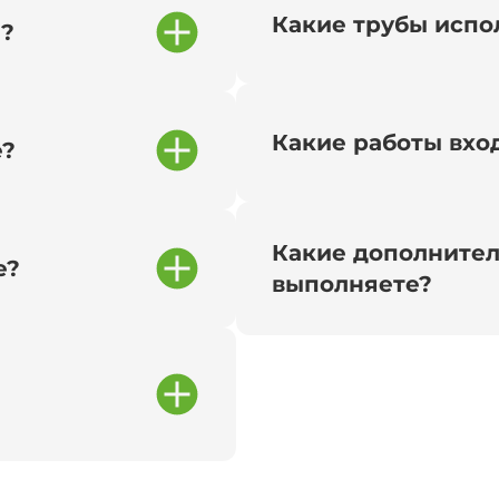
Какие трубы испо
и?
Какие работы вход
е?
Какие дополнител
е?
выполняете?