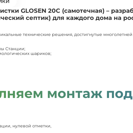
ИКИ
истки GLOSEN 20С (самотечная) – разра
ческий септик) для каждого дома на ро
икальные технические решения, достигнутые многолетней 
лы Станции;
иологических шариков;
лняем монтаж под
ации, нулевой отметки,