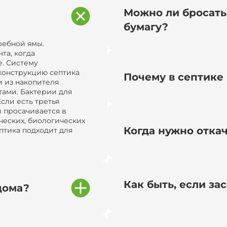
Можно ли бросать
бумагу?
ребной ямы.
та, когда
. Систему
конструкцию септика
Почему в септике 
и из накопителя
тами. Бактерии для
сли есть третья
и просачивается в
ческих, биологических
Когда нужно отка
птика подходит для
Как быть, если за
дома?