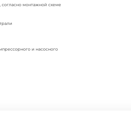
, согласно монтажной схеме
страли
мпрессорного и насосного