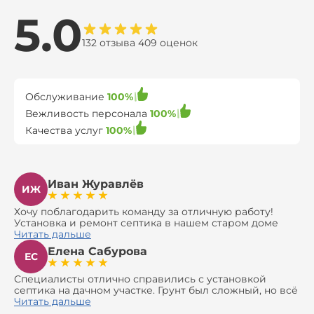
5.0
132 отзыва 409 оценок
Обслуживание
100%
Вежливость персонала
100%
Качества услуг
100%
Иван Журавлёв
ИЖ
Хочу поблагодарить команду за отличную работу!
Установка и ремонт септика в нашем старом доме
оказались сложной задачей, но ребята справились на
Читать дальше
все 100%. Всё сделали аккуратно и профессионально.
Елена Сабурова
Давали полезные рекомендации, не пытались
ЕС
навязать ничего лишнего, помогли с выбором и
доставкой материалов, что позволило нам
Специалисты отлично справились с установкой
сэкономить. Выполнили монтаж и демонтаж
септика на дачном участке. Грунт был сложный, но всё
оборудования, заменили трубы, обновили
сделали быстро и аккуратно. Помогли выбрать
Читать дальше
вентиляцию и электрику. Качество работы отличное,
модель, закупили материалы, убрали за собой. Цена