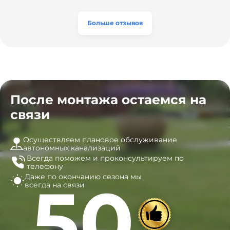
а цена приятно удивила. Теперь септик работает как
разумная, септик работает безупречно. Рекомендую!
часы, и мы очень довольны результатом! Рекомендуем
эту компанию всем, кто ищет надёжных
Больше отзывов
специалистов!
После монтажа остаемся на
связи
Осуществляем плановое обслуживание
автономных канализаций
Всегда поможем и
проконсультируем по
телефону
Даже по окончанию сезона
мы
50
всегда на связи